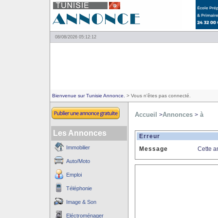
08/08/2026 05:12:12
Bienvenue sur Tunisie Annonce.
> Vous n'êtes pas connecté.
Accueil
Annonces
à
>
>
Les Annonces
Erreur
Immobilier
Message
Cette a
Auto/Moto
Emploi
Téléphonie
Image & Son
Eléctroménager