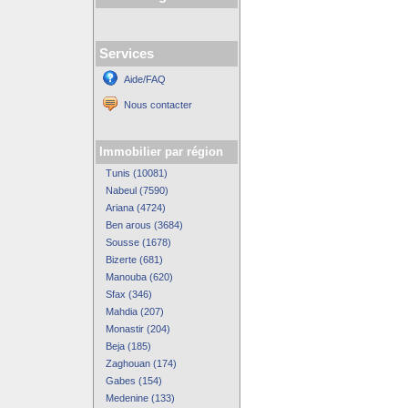
Services
Aide/FAQ
Nous contacter
Immobilier par région
Tunis (10081)
Nabeul (7590)
Ariana (4724)
Ben arous (3684)
Sousse (1678)
Bizerte (681)
Manouba (620)
Sfax (346)
Mahdia (207)
Monastir (204)
Beja (185)
Zaghouan (174)
Gabes (154)
Medenine (133)