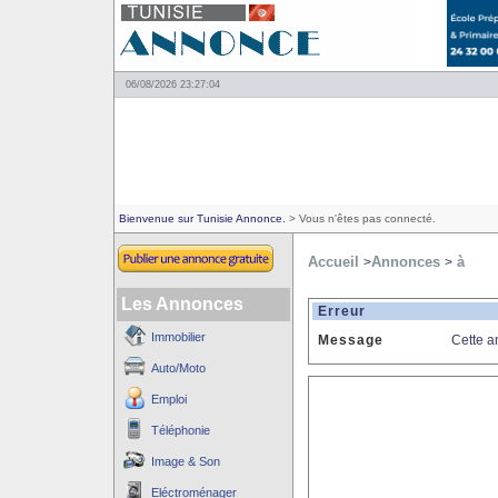
06/08/2026 23:27:04
Bienvenue sur Tunisie Annonce.
> Vous n'êtes pas connecté.
Accueil
Annonces
à
>
>
Les Annonces
Erreur
Immobilier
Message
Cette a
Auto/Moto
Emploi
Téléphonie
Image & Son
Eléctroménager