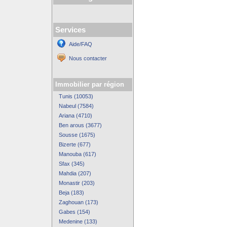
Services
Aide/FAQ
Nous contacter
Immobilier par région
Tunis (10053)
Nabeul (7584)
Ariana (4710)
Ben arous (3677)
Sousse (1675)
Bizerte (677)
Manouba (617)
Sfax (345)
Mahdia (207)
Monastir (203)
Beja (183)
Zaghouan (173)
Gabes (154)
Medenine (133)