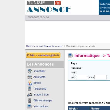
08/08/2026 08:04:06
Bienvenue sur Tunisie Annonce.
> Vous n'êtes pas connecté.
Informatique
>
T
Pays
Les Annonces
Rubrique
Immobilier
Prix
Auto/Moto
min
max
Emploi
Téléphonie
Image & Son
Eléctroménager
Résultat de votre recherche :
0 an
Informatique
Région
Nature