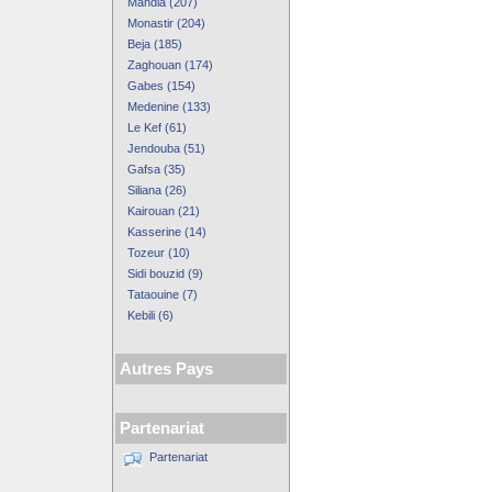
Mahdia (207)
Monastir (204)
Beja (185)
Zaghouan (174)
Gabes (154)
Medenine (133)
Le Kef (61)
Jendouba (51)
Gafsa (35)
Siliana (26)
Kairouan (21)
Kasserine (14)
Tozeur (10)
Sidi bouzid (9)
Tataouine (7)
Kebili (6)
Autres Pays
Partenariat
Partenariat