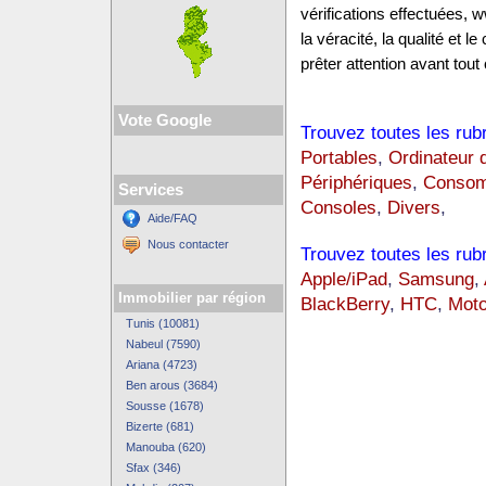
vérifications effectuées,
la véracité, la qualité et
prêter attention avant tout 
Vote Google
Trouvez toutes les rub
Portables
,
Ordinateur 
Périphériques
,
Consom
Services
Consoles
,
Divers
,
Aide/FAQ
Nous contacter
Trouvez toutes les rub
Apple/iPad
,
Samsung
,
Immobilier par région
BlackBerry
,
HTC
,
Moto
Tunis (10081)
Nabeul (7590)
Ariana (4723)
Ben arous (3684)
Sousse (1678)
Bizerte (681)
Manouba (620)
Sfax (346)