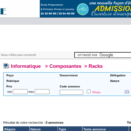
 Vous n'êtes pas connecté.
Informatique
>
Composantes
>
Racks
Pays
Gouvernorat
Délégation
Rubrique
Nature
Prix
Code annonce
min
max
Photo
Résultat de votre recherche :
0 annonces
Tri
Région
Nature
Type
Texte annonce