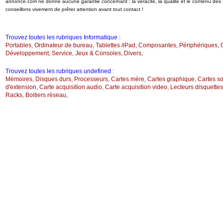
annonce.com ne donne aucune garantie concernant : la véracité, la qualité et le contenu de
conseillons vivement de prêter attention avant tout contact !
Trouvez toutes les rubriques Informatique :
Portables
,
Ordinateur de bureau
,
Tablettes /iPad
,
Composantes
,
Périphériques
,
Développement
,
Service
,
Jeux & Consoles
,
Divers
,
Trouvez toutes les rubriques undefined :
Mémoires
,
Disques durs
,
Processeurs
,
Cartes mère
,
Cartes graphique
,
Cartes s
d'extension
,
Carte acquisition audio
,
Carte acquisition video
,
Lecteurs disquettes
Racks
,
Boitiers réseau
,