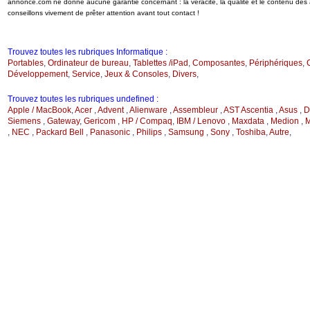
annonce.com ne donne aucune garantie concernant : la véracité, la qualité et le contenu de
conseillons vivement de prêter attention avant tout contact !
Trouvez toutes les rubriques Informatique :
Portables
,
Ordinateur de bureau
,
Tablettes /iPad
,
Composantes
,
Périphériques
,
Développement
,
Service
,
Jeux & Consoles
,
Divers
,
Trouvez toutes les rubriques undefined :
Apple / MacBook
,
Acer
,
Advent
,
Alienware
,
Assembleur
,
AST Ascentia
,
Asus
,
D
Siemens
,
Gateway
,
Gericom
,
HP / Compaq
,
IBM / Lenovo
,
Maxdata
,
Medion
,
M
,
NEC
,
Packard Bell
,
Panasonic
,
Philips
,
Samsung
,
Sony
,
Toshiba
,
Autre
,