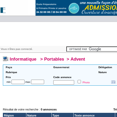
 Vous n'êtes pas connecté.
Informatique
>
Portables
>
Advent
Pays
Gouvernorat
Délégation
Rubrique
Nature
Prix
Code annonce
min
max
Photo
Résultat de votre recherche :
0 annonces
Tri
Région
Nature
Type
Texte annonce