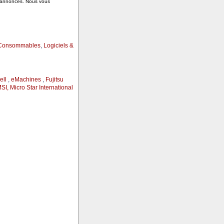
s annonces. Nous vous
Consommables
,
Logiciels &
ell
,
eMachines
,
Fujitsu
SI, Micro Star International