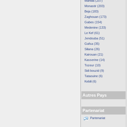
Mahdia (207)
Monastir (203)
Beja (183)
Zaghouan (173)
Gabes (154)
Medenine (133)
Le Kef (61)
Jendouba (51)
Gafsa (35)
Siliana (26)
Kairouan (21)
Kasserine (14)
Tozeur (10)
Sidi bouzid (9)
Tataouine (6)
Kebili (6)
Autres Pays
Partenariat
Partenariat