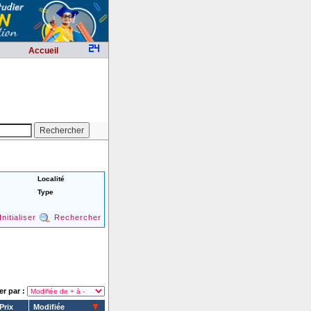
Accueil
Localité
Type
Initialiser
Rechercher
er par :
Prix
Modifiée