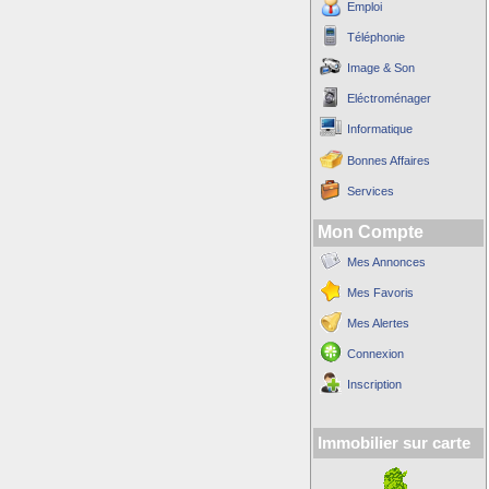
Emploi
Téléphonie
Image & Son
Eléctroménager
Informatique
Bonnes Affaires
Services
Mon Compte
Mes Annonces
Mes Favoris
Mes Alertes
Connexion
Inscription
Immobilier sur carte