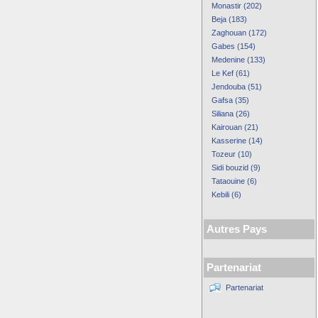
Monastir (202)
Beja (183)
Zaghouan (172)
Gabes (154)
Medenine (133)
Le Kef (61)
Jendouba (51)
Gafsa (35)
Siliana (26)
Kairouan (21)
Kasserine (14)
Tozeur (10)
Sidi bouzid (9)
Tataouine (6)
Kebili (6)
Autres Pays
Partenariat
Partenariat