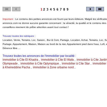
1
2
3
4
5
6
7
8
9
Important :
Le contenu des petites annonces est fourni par leurs éditeurs. Malgré les vérificati
annonce.com ne donne aucune garantie concernant : la véracité, la qualité et le contenu de
conseillons vivement de prêter attention avant tout contact !
Trouvez toutes les rubriques :
Location, Vente, Terrains, Loc. Saison., Bur & Com, Partage, Location, Achat, Terrains, Loc.
Partage, Appartement, Maison, Maison au bord de la mer, Appartement pied dans l'eau, Loft
Gérence libre ...
Trouvez toutes les annonces de l'immobilier par localité :
immobilier à Cite El Khadra
,
immobilier à Cite El Wafa
,
immobilier à Cite Jardi
Olympeade
,
immobilier à Cite Oplympique
,
immobilier à Cite Star
,
immobilier
à Kheireddine Pacha
,
immobilier à Zone urbaine nord
,