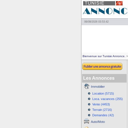
06/08/2026 03:53:42
Bienvenue sur Tunisie Annonce.
>
Les Annonces
Immobilier
Location (5715)
Loca. vacances (255)
Vente (4453)
Terrain (2716)
Demandes (42)
Auto/Moto