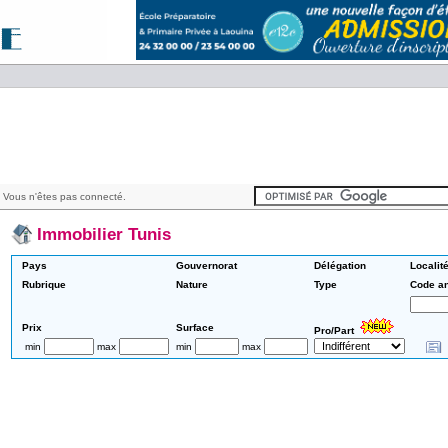
 Vous n'êtes pas connecté.
Immobilier Tunis
Pays
Gouvernorat
Délégation
Localit
Rubrique
Nature
Type
Code a
Prix
Surface
Pro/Part
min
max
min
max