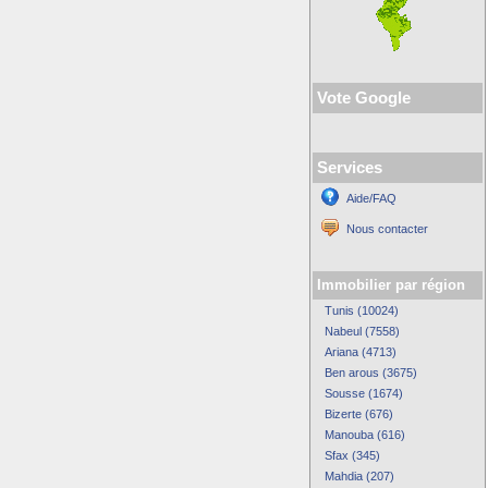
Vote Google
Services
Aide/FAQ
Nous contacter
Immobilier par région
Tunis (10024)
Nabeul (7558)
Ariana (4713)
Ben arous (3675)
Sousse (1674)
Bizerte (676)
Manouba (616)
Sfax (345)
Mahdia (207)