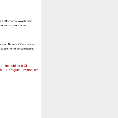
ons effectuées, www.tunisie-
s annonces. Nous vous
 Saison., Buraux & Commerces,
, espace, Fond de commerce,
ns
,
immobilier à Cite
 à El Charguia
,
immobilier