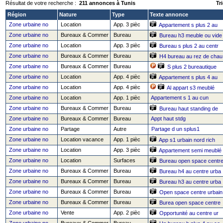
Résultat de votre recherche :
211 annonces à Tunis
Tri
Région
Nature
Type
Texte annonce
Zone urbaine no
Location
App. 3 pièc
Appartement s plus 2 au
Zone urbaine no
Bureaux & Commer
Bureau
Bureau h3 meuble ou vide
Zone urbaine no
Location
App. 3 pièc
Bureau s plus 2 au centr
Zone urbaine no
Bureaux & Commer
Bureau
H4 bureau au rez de chau
Zone urbaine no
Bureaux & Commer
Bureau
S plus 2 bureautique
Zone urbaine no
Location
App. 4 pièc
Appartement s plus 4 au
Zone urbaine no
Location
App. 4 pièc
Al appart s3 meublé
Zone urbaine no
Location
App. 1 pièc
Appartement s 1 au cun
Zone urbaine no
Bureaux & Commer
Bureau
Bureau haut standing de
Zone urbaine no
Bureaux & Commer
Bureau
Appt haut stdg
Zone urbaine no
Partage
Autre
Partage d un splus1
Zone urbaine no
Location vacance
App. 1 pièc
App s1 urbain nord rich
Zone urbaine no
Location
App. 3 pièc
Appartement semi meublé
Zone urbaine no
Location
Surfaces
Bureau open space centr
Zone urbaine no
Bureaux & Commer
Bureau
Bureau h4 au centre urba
Zone urbaine no
Bureaux & Commer
Bureau
Bureau h3 au centre urba
Zone urbaine no
Bureaux & Commer
Bureau
Open space centre urbain
Zone urbaine no
Bureaux & Commer
Bureau
Burea open space centre
Zone urbaine no
Vente
App. 2 pièc
Opportunité au centre ur