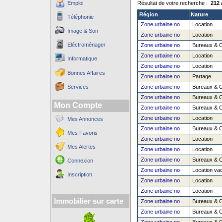
Emploi
Résultat de votre recherche :
212 
Région
Nature
Téléphonie
Zone urbaine no
Location
Image & Son
Zone urbaine no
Location
Eléctroménager
Zone urbaine no
Bureaux & 
Zone urbaine no
Location
Informatique
Zone urbaine no
Location
Bonnes Affaires
Zone urbaine no
Partage
Services
Zone urbaine no
Bureaux & 
Zone urbaine no
Bureaux & 
Mon Compte
Zone urbaine no
Bureaux & 
Zone urbaine no
Location
Mes Annonces
Zone urbaine no
Bureaux & 
Mes Favoris
Zone urbaine no
Location
Mes Alertes
Zone urbaine no
Location
Zone urbaine no
Bureaux & 
Connexion
Zone urbaine no
Location va
Inscription
Zone urbaine no
Location
Zone urbaine no
Location
Immobilier sur carte
Zone urbaine no
Bureaux & 
Zone urbaine no
Bureaux & 