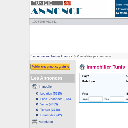
10/08/2026 08:25:12
Bienvenue sur Tunisie Annonce.
> Vous n'êtes pas connecté.
Immobilier Tunis
Pays
G
Les Annonces
Rubrique
N
Immobilier
Location (5715)
Prix
S
Loca. vacances (255)
min
max
m
Vente (4453)
Terrain (2716)
Demandes (42)
Auto/Moto