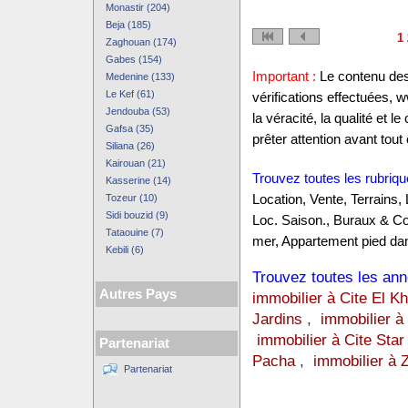
Monastir (204)
Beja (185)
1
Zaghouan (174)
Gabes (154)
Important :
Le contenu des 
Medenine (133)
Le Kef (61)
vérifications effectuées,
Jendouba (53)
la véracité, la qualité et
Gafsa (35)
prêter attention avant tout 
Siliana (26)
Kairouan (21)
Trouvez toutes les rubriqu
Kasserine (14)
Tozeur (10)
Location, Vente, Terrains,
Sidi bouzid (9)
Loc. Saison., Buraux & C
Tataouine (7)
mer, Appartement pied dan
Kebili (6)
Trouvez toutes les anno
Autres Pays
immobilier à Cite El K
Jardins
,
immobilier à
immobilier à Cite Star
Partenariat
Pacha
,
immobilier à 
Partenariat