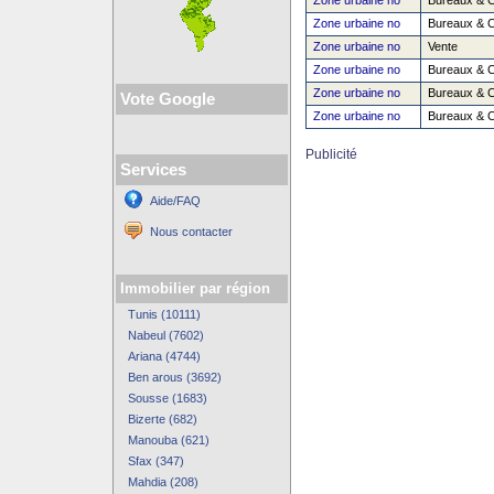
Zone urbaine no
Bureaux & 
Zone urbaine no
Bureaux & 
Zone urbaine no
Vente
Zone urbaine no
Bureaux & 
Zone urbaine no
Bureaux & 
Vote Google
Zone urbaine no
Bureaux & 
Publicité
Services
Aide/FAQ
Nous contacter
Immobilier par région
Tunis (10111)
Nabeul (7602)
Ariana (4744)
Ben arous (3692)
Sousse (1683)
Bizerte (682)
Manouba (621)
Sfax (347)
Mahdia (208)