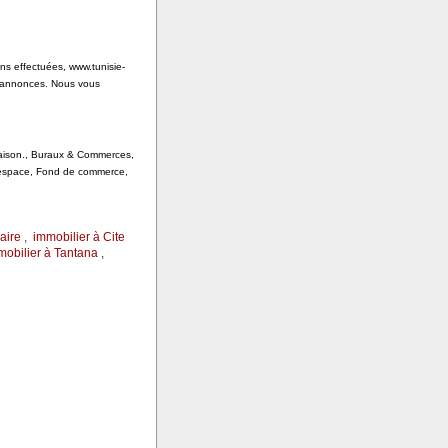
ons effectuées, www.tunisie-
s annonces. Nous vous
 Saison., Buraux & Commerces,
, espace, Fond de commerce,
aire
,
immobilier à Cite
mobilier à Tantana
,