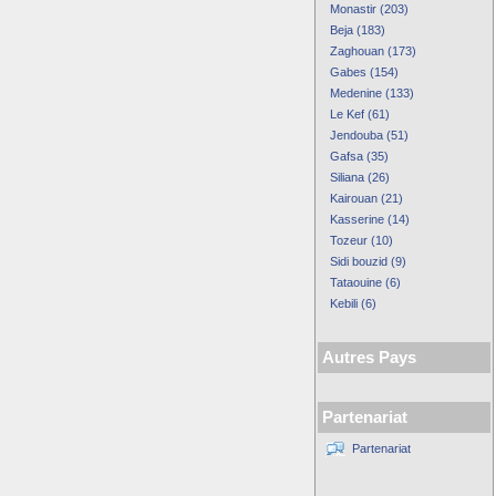
Monastir (203)
Beja (183)
Zaghouan (173)
Gabes (154)
Medenine (133)
Le Kef (61)
Jendouba (51)
Gafsa (35)
Siliana (26)
Kairouan (21)
Kasserine (14)
Tozeur (10)
Sidi bouzid (9)
Tataouine (6)
Kebili (6)
Autres Pays
Partenariat
Partenariat