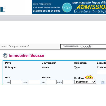
 Vous n'êtes pas connecté.
Immobilier Sousse
Pays
Gouvernorat
Délégation
Localit
Rubrique
Nature
Type
Code a
Prix
Surface
Pro/Part
min
max
min
max