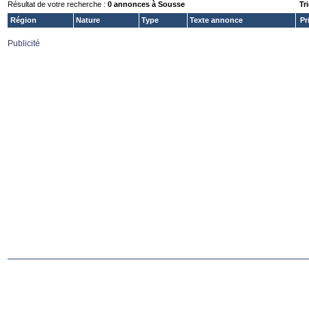
Résultat de votre recherche :
0 annonces à Sousse
Tri
Région
Nature
Type
Texte annonce
Pr
Publicité