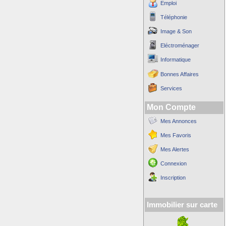
Emploi
Téléphonie
Image & Son
Eléctroménager
Informatique
Bonnes Affaires
Services
Mon Compte
Mes Annonces
Mes Favoris
Mes Alertes
Connexion
Inscription
Immobilier sur carte