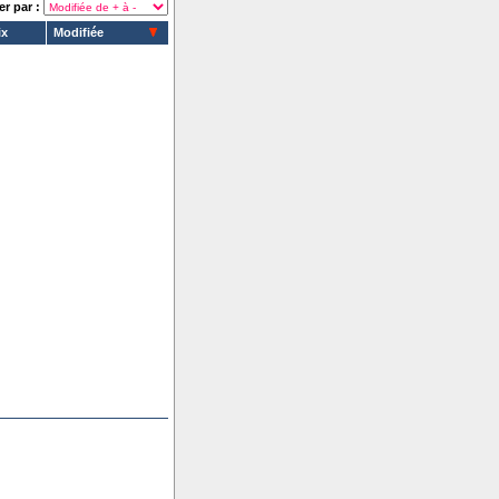
er par :
ix
Modifiée