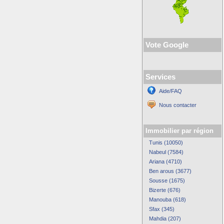
Vote Google
Services
Aide/FAQ
Nous contacter
Immobilier par région
Tunis (10050)
Nabeul (7584)
Ariana (4710)
Ben arous (3677)
Sousse (1675)
Bizerte (676)
Manouba (618)
Sfax (345)
Mahdia (207)