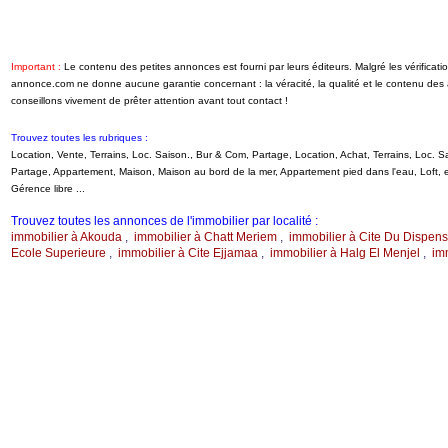
Important :
Le contenu des petites annonces est fourni par leurs éditeurs. Malgré les vérificati
annonce.com ne donne aucune garantie concernant : la véracité, la qualité et le contenu de
conseillons vivement de prêter attention avant tout contact !
Trouvez toutes les rubriques :
Location, Vente, Terrains, Loc. Saison., Bur & Com, Partage, Location, Achat, Terrains, Loc.
Partage, Appartement, Maison, Maison au bord de la mer, Appartement pied dans l'eau, Loft
Gérence libre ...
Trouvez toutes les annonces de l'immobilier par localité :
immobilier à Akouda
,
immobilier à Chatt Meriem
,
immobilier à Cite Du Dispens
Ecole Superieure
,
immobilier à Cite Ejjamaa
,
immobilier à Halg El Menjel
,
im