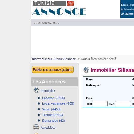
07/08/2026 02:43:35
Bienvenue sur Tunisie Annonce.
> Vous n'êtes pas connecté.
Immobilier Siliana
Pays
G
Les Annonces
Rubrique
N
Immobilier
Location (5715)
Prix
S
Loca. vacances (255)
min
max
m
Vente (4453)
Terrain (2716)
Demandes (42)
Auto/Moto