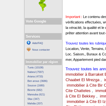
Important :
Le contenu des 
Vote Google
vérifications effectuées,
la véracité, la qualité et
prêter attention avant tout 
Services
Trouvez toutes les rubriqu
Aide/FAQ
Location, Vente, Terrains,
Nous contacter
Loc. Saison., Buraux & C
mer, Appartement pied dan
Immobilier par région
Tunis (10108)
Trouvez toutes les anno
Nabeul (7597)
immobilier à Barraket 
Ariana (4733)
Chaabet El Mrezga
,
i
Ben arous (3686)
immobilier à Cite Bir
Sousse (1680)
Cite Chatteles
,
immobi
Bizerte (682)
Manouba (621)
à Cite El Bekkey
,
imm
Sfax (347)
immobilier à Cite El Iz
Mahdia (207)