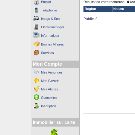
Emploi
Résultat de votre recherche :
0 an
Région
Nature
Téléphonie
Image & Son
Publicité
Eléctroménager
Informatique
Bonnes Affaires
Services
Mon Compte
Mes Annonces
Mes Favoris
Mes Alertes
Connexion
Inscription
Immobilier sur carte