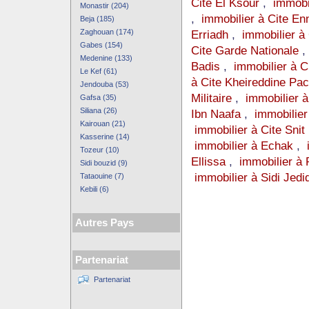
Cite El Ksour
,
immobil
Monastir (204)
,
immobilier à Cite En
Beja (185)
Zaghouan (174)
Erriadh
,
immobilier à
Gabes (154)
Cite Garde Nationale
Medenine (133)
Badis
,
immobilier à C
Le Kef (61)
à Cite Kheireddine Pa
Jendouba (53)
Militaire
,
immobilier 
Gafsa (35)
Siliana (26)
Ibn Naafa
,
immobilier
Kairouan (21)
immobilier à Cite Snit
Kasserine (14)
immobilier à Echak
,
Tozeur (10)
Ellissa
,
immobilier à
Sidi bouzid (9)
immobilier à Sidi Jedid
Tataouine (7)
Kebili (6)
Autres Pays
Partenariat
Partenariat