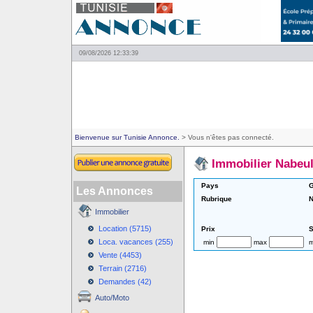
09/08/2026 12:33:39
Bienvenue sur Tunisie Annonce.
> Vous n'êtes pas connecté.
Immobilier Nabeu
Pays
G
Les Annonces
Rubrique
N
Immobilier
Location (5715)
Prix
S
Loca. vacances (255)
min
max
m
Vente (4453)
Terrain (2716)
Demandes (42)
Auto/Moto