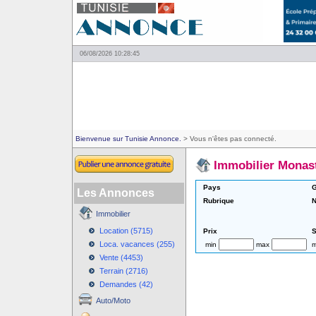
06/08/2026 10:28:45
Bienvenue sur Tunisie Annonce.
> Vous n'êtes pas connecté.
Immobilier Monast
Pays
G
Les Annonces
Rubrique
N
Immobilier
Location (5715)
Prix
S
Loca. vacances (255)
min
max
m
Vente (4453)
Terrain (2716)
Demandes (42)
Auto/Moto