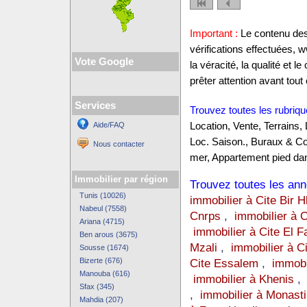
Important :
Le contenu des 
vérifications effectuées,
Vote Google
la véracité, la qualité et
prêter attention avant tout 
Services
Trouvez toutes les rubriqu
Aide/FAQ
Location, Vente, Terrains,
Loc. Saison., Buraux & C
Nous contacter
mer, Appartement pied dan
Immobilier par région
Trouvez toutes les anno
Tunis (10026)
immobilier à Cite Bir H
Nabeul (7558)
Cnrps
,
immobilier à C
Ariana (4715)
immobilier à Cite El 
Ben arous (3675)
Mzali
,
immobilier à Ci
Sousse (1674)
Bizerte (676)
Cite Essalem
,
immobi
Manouba (616)
immobilier à Khenis
Sfax (345)
,
immobilier à Monasti
Mahdia (207)