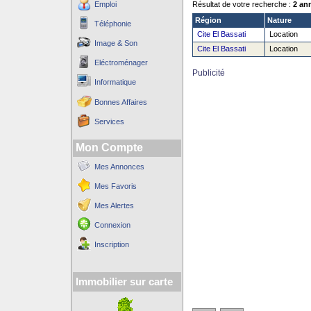
Emploi
Résultat de votre recherche :
2 an
Région
Nature
Téléphonie
Cite El Bassati
Location
Image & Son
Cite El Bassati
Location
Eléctroménager
Publicité
Informatique
Bonnes Affaires
Services
Mon Compte
Mes Annonces
Mes Favoris
Mes Alertes
Connexion
Inscription
Immobilier sur carte