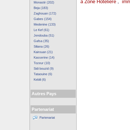
à Zone Hoteliere
,
imm
Monastir (202)
Beja (183)
Zaghouan (172)
Gabes (154)
Medenine (133)
Le Kef (61)
Jendouba (51)
Gafsa (35)
Siliana (26)
Kairouan (21)
Kasserine (14)
Tozeur (10)
Sidi bouzid (9)
Tataouine (6)
Kebili (6)
Autres Pays
Partenariat
Partenariat