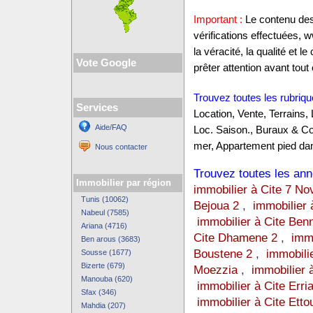
Important :
Le contenu des 
vérifications effectuées,
la véracité, la qualité et
Vote Google
prêter attention avant tout 
Trouvez toutes les rubriqu
Services
Location, Vente, Terrains,
Aide/FAQ
Loc. Saison., Buraux & C
mer, Appartement pied dan
Nous contacter
Trouvez toutes les anno
Immobilier par région
immobilier à Cite 7 N
Tunis (10062)
Bejoua 2
,
immobilier 
Nabeul (7585)
immobilier à Cite Ben
Ariana (4716)
Cite Dhamene 2
,
immo
Ben arous (3683)
Boustene 2
,
immobilie
Sousse (1677)
Bizerte (679)
Moezzia
,
immobilier 
Manouba (620)
immobilier à Cite Err
Sfax (346)
immobilier à Cite Ett
Mahdia (207)