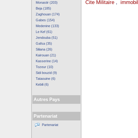
Cite Militaire
,
immobil
Monastir (203)
Beja (185)
Zaghouan (174)
Gabes (154)
Medenine (133)
Le Kef (61)
Jendouba (51)
Gafsa (35)
Siliana (26)
Kairouan (21)
Kasserine (14)
Tozeur (10)
Sidi bouzid (9)
Tataouine (6)
Kebili (6)
Autres Pays
Partenariat
Partenariat