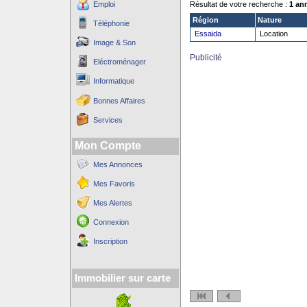
Emploi
Résultat de votre recherche :
1 an
Région
Nature
Téléphonie
Essaida
Location
Image & Son
Publicité
Eléctroménager
Informatique
Bonnes Affaires
Services
Mon Compte
Mes Annonces
Mes Favoris
Mes Alertes
Connexion
Inscription
Immobilier sur carte