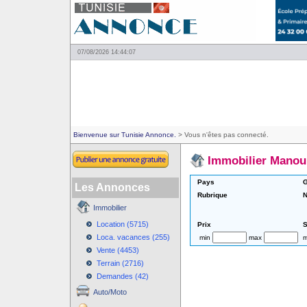
07/08/2026 14:44:07
Bienvenue sur Tunisie Annonce.
> Vous n'êtes pas connecté.
Immobilier Manou
Pays
G
Les Annonces
Rubrique
N
Immobilier
Location (5715)
Prix
S
Loca. vacances (255)
min
max
m
Vente (4453)
Terrain (2716)
Demandes (42)
Auto/Moto