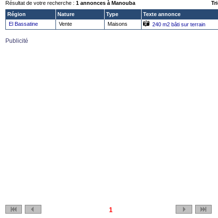
Résultat de votre recherche :
1 annonces à Manouba
Tri
Région
Nature
Type
Texte annonce
El Bassatine
Vente
Maisons
240 m2 bâti sur terrain
Publicité
1