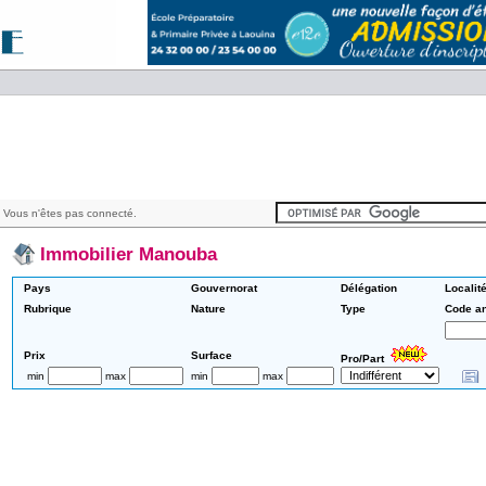
 Vous n'êtes pas connecté.
Immobilier Manouba
Pays
Gouvernorat
Délégation
Localit
Rubrique
Nature
Type
Code a
Prix
Surface
Pro/Part
min
max
min
max