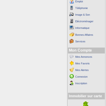
Emploi
Téléphonie
Image & Son
Eléctroménager
Informatique
Bonnes Affaires
Services
Mon Compte
Mes Annonces
Mes Favoris
Mes Alertes
Connexion
Inscription
Immobilier sur carte