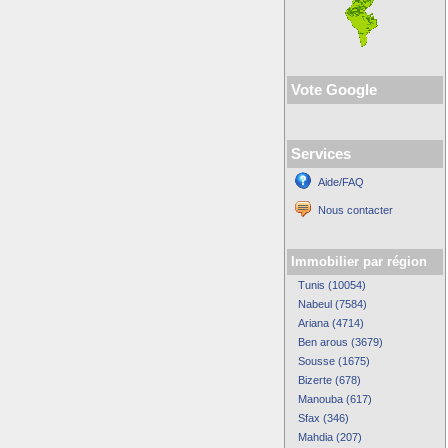
Vote Google
Services
Aide/FAQ
Nous contacter
Immobilier par région
Tunis (10054)
Nabeul (7584)
Ariana (4714)
Ben arous (3679)
Sousse (1675)
Bizerte (678)
Manouba (617)
Sfax (346)
Mahdia (207)