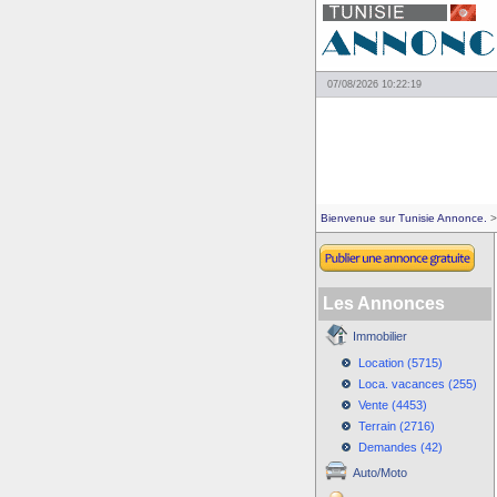
07/08/2026 10:22:19
Bienvenue sur Tunisie Annonce.
>
Les Annonces
Immobilier
Location (5715)
Loca. vacances (255)
Vente (4453)
Terrain (2716)
Demandes (42)
Auto/Moto