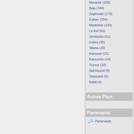
Monastir (203)
Beja (184)
Zaghouan (173)
Gabes (154)
Medenine (133)
Le Kef (61)
Jendouba (51)
Gafsa (35)
Siliana (26)
Kairouan (21)
Kasserine (14)
Tozeur (10)
Sidi bouzid (9)
Tataouine (6)
Kebili (6)
Autres Pays
Partenariat
Partenariat