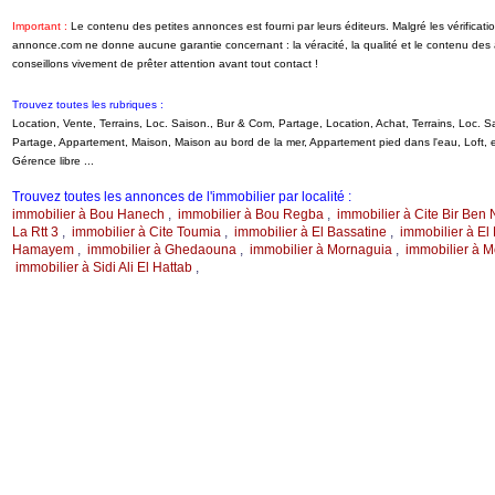
Important :
Le contenu des petites annonces est fourni par leurs éditeurs. Malgré les vérificati
annonce.com ne donne aucune garantie concernant : la véracité, la qualité et le contenu de
conseillons vivement de prêter attention avant tout contact !
Trouvez toutes les rubriques :
Location, Vente, Terrains, Loc. Saison., Bur & Com, Partage, Location, Achat, Terrains, Loc.
Partage, Appartement, Maison, Maison au bord de la mer, Appartement pied dans l'eau, Loft
Gérence libre ...
Trouvez toutes les annonces de l'immobilier par localité :
immobilier à Bou Hanech
,
immobilier à Bou Regba
,
immobilier à Cite Bir Ben 
La Rtt 3
,
immobilier à Cite Toumia
,
immobilier à El Bassatine
,
immobilier à El 
Hamayem
,
immobilier à Ghedaouna
,
immobilier à Mornaguia
,
immobilier à 
immobilier à Sidi Ali El Hattab
,