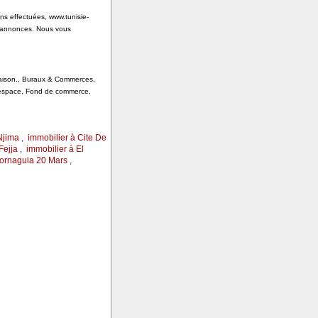
ons effectuées, www.tunisie-
s annonces. Nous vous
 Saison., Buraux & Commerces,
, espace, Fond de commerce,
Njima
,
immobilier à Cite De
Fejja
,
immobilier à El
Mornaguia 20 Mars
,