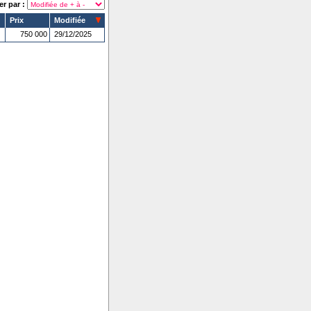
er par :
Prix
Modifiée
750 000
29/12/2025