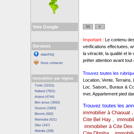
Vote Google
Important :
Le contenu des 
Services
vérifications effectuées,
la véracité, la qualité et
Aide/FAQ
prêter attention avant tout 
Nous contacter
Trouvez toutes les rubriqu
Immobilier par région
Location, Vente, Terrains,
Tunis (10111)
Loc. Saison., Buraux & C
Nabeul (7601)
mer, Appartement pied dan
Ariana (4744)
Ben arous (3692)
Trouvez toutes les anno
Sousse (1683)
immobilier à Chaouat
Bizerte (682)
Cite Bel Hay
,
immobil
Manouba (621)
Sfax (347)
immobilier à Cite Des
Mahdia (208)
Cite Dhniba
,
immobili