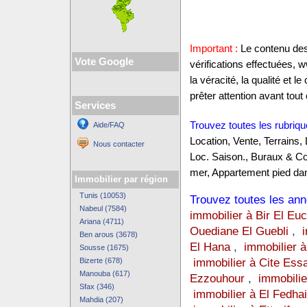
Important :
Le contenu des 
Vote Google
vérifications effectuées,
la véracité, la qualité et
prêter attention avant tout 
Services
Trouvez toutes les rubriqu
Aide/FAQ
Location, Vente, Terrains,
Nous contacter
Loc. Saison., Buraux & C
mer, Appartement pied dan
Immobilier par région
Tunis (10053)
Trouvez toutes les anno
Nabeul (7584)
immobilier à Bir El Eu
Ariana (4711)
Ouediane El Guebli
,
Ben arous (3678)
El Hana
,
immobilier à
Sousse (1675)
immobilier à Cite Ess
Bizerte (678)
Manouba (617)
Ezzouhour
,
immobilie
Sfax (346)
immobilier à El Fedhai
Mahdia (207)