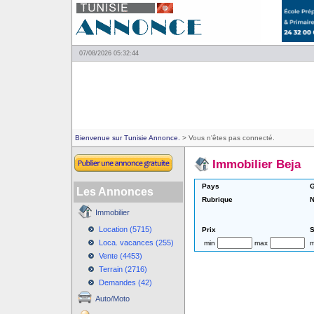
07/08/2026 05:32:44
Bienvenue sur Tunisie Annonce.
> Vous n'êtes pas connecté.
Immobilier Beja
Pays
G
Les Annonces
Rubrique
N
Immobilier
Location (5715)
Prix
S
Loca. vacances (255)
min
max
m
Vente (4453)
Terrain (2716)
Demandes (42)
Auto/Moto