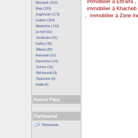
immobilier à Ettraifa
Monastir (203)
immobilier à Khacheb
Beja (183)
Zaghouan (173)
,
immobilier à Zone Ind
Gabes (154)
Medenine (133)
Le Kef (61)
Jendouba (51)
Gafsa (35)
Siliana (26)
Kairouan (21)
Kasserine (14)
Tozeur (10)
Sidi bouzid (9)
Tataouine (6)
Kebili (6)
Autres Pays
Partenariat
Partenariat