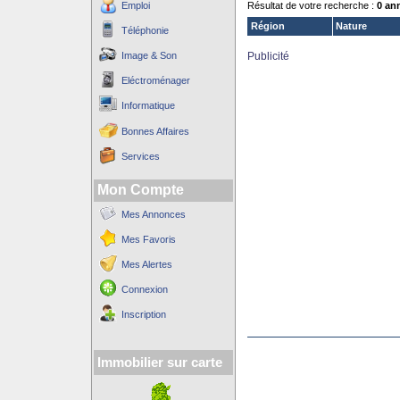
Emploi
Résultat de votre recherche :
0 an
Région
Nature
Téléphonie
Image & Son
Publicité
Eléctroménager
Informatique
Bonnes Affaires
Services
Mon Compte
Mes Annonces
Mes Favoris
Mes Alertes
Connexion
Inscription
Immobilier sur carte