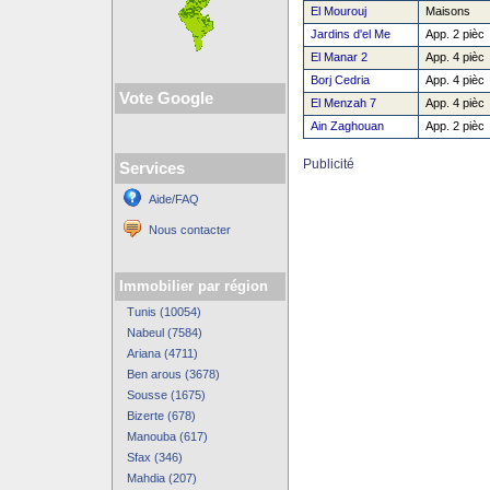
El Mourouj
Maisons
Jardins d'el Me
App. 2 pièc
El Manar 2
App. 4 pièc
Borj Cedria
App. 4 pièc
Vote Google
El Menzah 7
App. 4 pièc
Ain Zaghouan
App. 2 pièc
Publicité
Services
Aide/FAQ
Nous contacter
Immobilier par région
Tunis (10054)
Nabeul (7584)
Ariana (4711)
Ben arous (3678)
Sousse (1675)
Bizerte (678)
Manouba (617)
Sfax (346)
Mahdia (207)