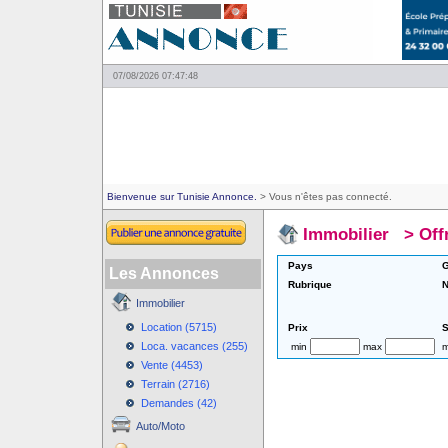
07/08/2026 07:47:48
Bienvenue sur Tunisie Annonce.
> Vous n'êtes pas connecté.
Immobilier
>
Off
Pays
G
Les Annonces
Rubrique
N
Immobilier
Location (5715)
Prix
S
Loca. vacances (255)
min
max
m
Vente (4453)
Terrain (2716)
Demandes (42)
Auto/Moto