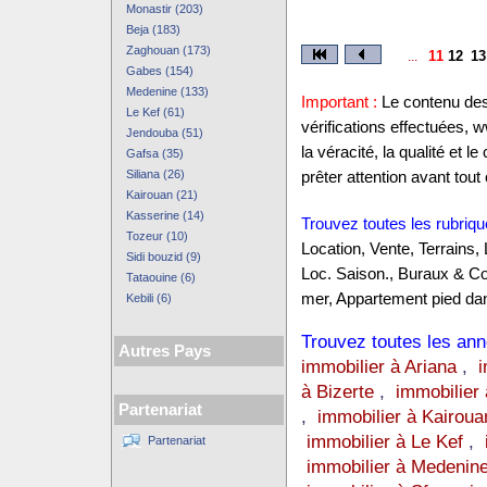
Monastir (203)
Beja (183)
Zaghouan (173)
11
12
13
...
Gabes (154)
Medenine (133)
Important :
Le contenu des 
Le Kef (61)
vérifications effectuées,
Jendouba (51)
la véracité, la qualité et
Gafsa (35)
Siliana (26)
prêter attention avant tout 
Kairouan (21)
Kasserine (14)
Trouvez toutes les rubriqu
Tozeur (10)
Location, Vente, Terrains,
Sidi bouzid (9)
Loc. Saison., Buraux & C
Tataouine (6)
mer, Appartement pied dan
Kebili (6)
Trouvez toutes les anno
Autres Pays
immobilier à Ariana
,
i
à Bizerte
,
immobilier
Partenariat
,
immobilier à Kairoua
immobilier à Le Kef
,
Partenariat
immobilier à Medenin