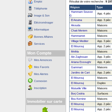
Emploi
Résultat de votre recherche :
9 19
Région
Type
Téléphonie
Hammam Sousse
App. 4 pièc
Image & Son
G
El Aouina
App. 3 pièc
Eléctroménager
Akouda
Maisons
Informatique
Chatt Meriem
Maisons
Hammamet
Maisons
Bonnes Affaires
Village Mediter
App. 3 pièc
Services
El Mourouj
App. 2 pièc
Mnihla
Maisons
Mon Compte
Ain Zaghouan
App. 3 pièc
Mes Annonces
Ariana Essoughr
App. 4 pièc
Mes Favoris
Gammart
Maisons
Jardins de Cart
App. 2 pièc
Mes Alertes
El Mourouj
Maisons
Connexion
El Mourouj
Duplex
Inscription
Mutuelle Ville
Maisons
Borj Cedria
Surfaces
Bou Kornine
Maisons
Immobilier sur carte
El Mourouj
App. 2 pièc
El Mourouj
App. 2 pièc