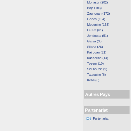
Monastir (202)
Beja (183)
Zaghouan (172)
Gabes (154)
Medenine (133)
Le Kef (61)
Jendouba (51)
Gafsa (35)
Siliana (26)
Kairouan (21)
Kasserine (14)
Tozeur (10)
Sidi bouzid (9)
Tataouine (6)
Kebili (6)
Autres Pays
Partenariat
Partenariat