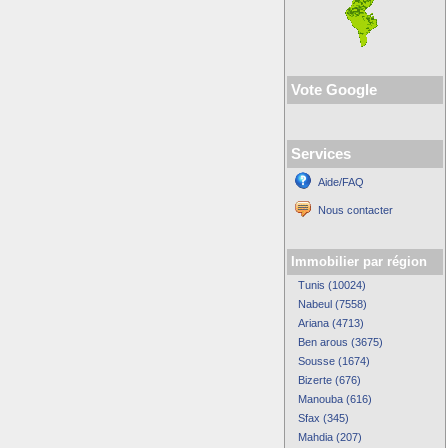
Vote Google
Services
Aide/FAQ
Nous contacter
Immobilier par région
Tunis (10024)
Nabeul (7558)
Ariana (4713)
Ben arous (3675)
Sousse (1674)
Bizerte (676)
Manouba (616)
Sfax (345)
Mahdia (207)