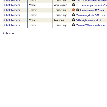
Chatt Meriem
Terrain
Terrain nu
Deux lots 460m et 460m e
Chatt Meriem
Vente
App. 4 pièc
Luxueux appartement s3 
Chatt Meriem
Terrain
Terrain nu
Un terrain e 427 m à
Chatt Meriem
Terrain
Terrain agr
Terrain agricole 3621m e
Chatt Meriem
Vente
Maisons
Villa style américain à
Chatt Meriem
Terrain
Terrain agr
Terrain 740m vue de mer
Publicité