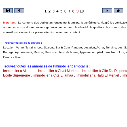
1
2
3
4
5
6
7
8
9
10
Important :
Le contenu des petites annonces est fourni par leurs éditeurs. Malgré les vérificati
annonce.com ne donne aucune garantie concernant : la véracité, la qualité et le contenu de
conseillons vivement de prêter attention avant tout contact !
Trouvez toutes les rubriques :
Location, Vente, Terrains, Loc. Saison., Bur & Com, Partage, Location, Achat, Terrains, Loc.
Partage, Appartement, Maison, Maison au bord de la mer, Appartement pied dans l'eau, Loft
Gérence libre ...
Trouvez toutes les annonces de l'immobilier par localité :
immobilier à Akouda
,
immobilier à Chatt Meriem
,
immobilier à Cite Du Dispens
Ecole Superieure
,
immobilier à Cite Ejjamaa
,
immobilier à Halg El Menjel
,
im