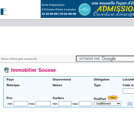
 Vous n'êtes pas connecté.
Immobilier Sousse
Pays
Gouvernorat
Délégation
Localit
Rubrique
Nature
Type
Code a
Prix
Surface
Pro/Part
min
max
min
max