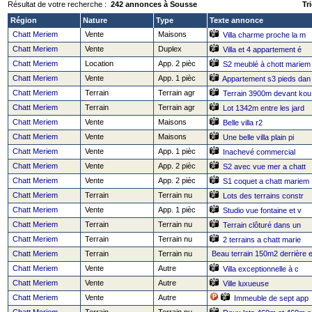
Résultat de votre recherche :
242 annonces à Sousse
Tri
Région
Nature
Type
Texte annonce
Chatt Meriem
Vente
Maisons
Villa charme proche la m
Chatt Meriem
Vente
Duplex
Villa et 4 appartement é
Chatt Meriem
Location
App. 2 pièc
S2 meublé à chott mariem
Chatt Meriem
Vente
App. 1 pièc
Appartement s3 pieds dan
Chatt Meriem
Terrain
Terrain agr
Terrain 3900m devant kou
Chatt Meriem
Terrain
Terrain agr
Lot 1342m entre les jard
Chatt Meriem
Vente
Maisons
Belle villa r2
Chatt Meriem
Vente
Maisons
Une belle villa plain pi
Chatt Meriem
Vente
App. 1 pièc
Inachevé commercial
Chatt Meriem
Vente
App. 2 pièc
S2 avec vue mer a chatt
Chatt Meriem
Vente
App. 2 pièc
S1 coquet a chatt mariem
Chatt Meriem
Terrain
Terrain nu
Lots des terrains constr
Chatt Meriem
Vente
App. 1 pièc
Studio vue fontaine et v
Chatt Meriem
Terrain
Terrain nu
Terrain clôturé dans un
Chatt Meriem
Terrain
Terrain nu
2 terrains a chatt marie
Chatt Meriem
Terrain
Terrain nu
Beau terrain 150m2 derrière 
Chatt Meriem
Vente
Autre
Villa exceptionnelle à c
Chatt Meriem
Vente
Autre
Ville luxueuse
Chatt Meriem
Vente
Autre
Immeuble de sept app