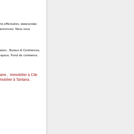
ons effectuées, www.tunisie-
s annonces. Nous vous
 Saison., Buraux & Commerces,
, espace, Fond de commerce,
aire
,
immobilier à Cite
mobilier à Tantana
,