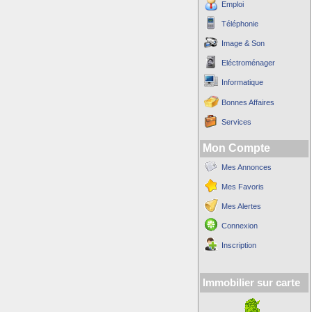
Emploi
Téléphonie
Image & Son
Eléctroménager
Informatique
Bonnes Affaires
Services
Mon Compte
Mes Annonces
Mes Favoris
Mes Alertes
Connexion
Inscription
Immobilier sur carte