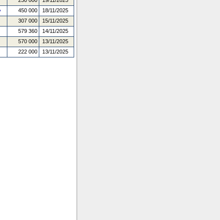
230 000
19/11/2025
450 000
18/11/2025
v
307 000
15/11/2025
579 360
14/11/2025
570 000
13/11/2025
222 000
13/11/2025