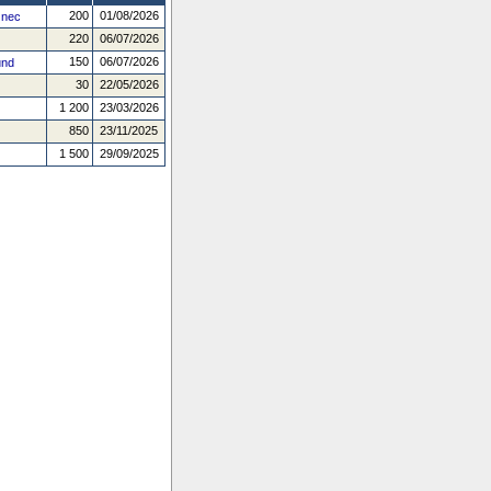
200
01/08/2026
 nec
220
06/07/2026
150
06/07/2026
und
30
22/05/2026
1 200
23/03/2026
850
23/11/2025
1 500
29/09/2025