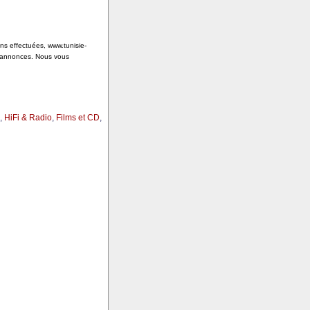
ons effectuées, www.tunisie-
s annonces. Nous vous
,
HiFi & Radio
,
Films et CD
,