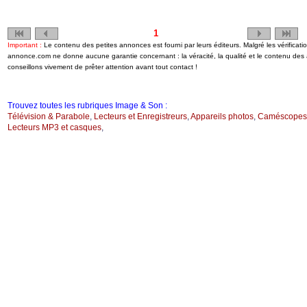
1
Important :
Le contenu des petites annonces est fourni par leurs éditeurs. Malgré les vérificati
annonce.com ne donne aucune garantie concernant : la véracité, la qualité et le contenu de
conseillons vivement de prêter attention avant tout contact !
Trouvez toutes les rubriques Image & Son :
Télévision & Parabole
,
Lecteurs et Enregistreurs
,
Appareils photos
,
Caméscopes
Lecteurs MP3 et casques
,