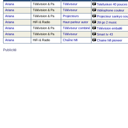
Ariana
Télévision & Pa
Téléviseur
Telefunken 40 pouces
Ariana
Télévision & Pa
Téléviseur
Vidéophone couleur
Ariana
Télévision & Pa
Projecteurs
Projecteur sankyo so
Ariana
HiFi & Radio
Haut-parleur autor
Jbl go 2 music
Ariana
Télévision & Pa
Téléviseur combiné
Télévision emballé
Ariana
Télévision & Pa
Téléviseur
Smart tv 43
Ariana
HiFi & Radio
Chaîne hifi
Chaine hifi pioneer
Publicité