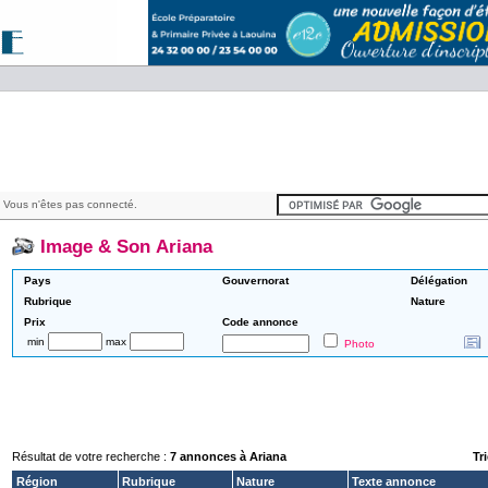
 Vous n'êtes pas connecté.
Image & Son Ariana
Pays
Gouvernorat
Délégation
Rubrique
Nature
Prix
Code annonce
min
max
Photo
Résultat de votre recherche :
7 annonces à Ariana
Tri
Région
Rubrique
Nature
Texte annonce