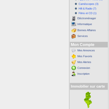
Caméscopes (3)
Hifi & Radio (7)
Films et CD (1)
Eléctroménager
Informatique
Bonnes Affaires
Services
Mon Compte
Mes Annonces
Mes Favoris
Mes Alertes
Connexion
Inscription
Immobilier sur carte