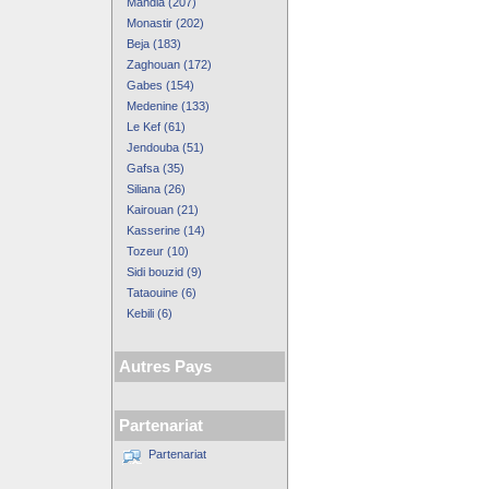
Mahdia (207)
Monastir (202)
Beja (183)
Zaghouan (172)
Gabes (154)
Medenine (133)
Le Kef (61)
Jendouba (51)
Gafsa (35)
Siliana (26)
Kairouan (21)
Kasserine (14)
Tozeur (10)
Sidi bouzid (9)
Tataouine (6)
Kebili (6)
Autres Pays
Partenariat
Partenariat