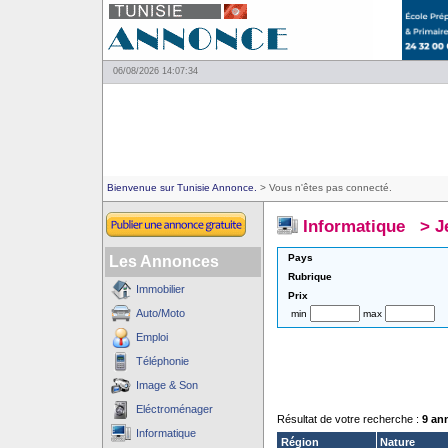
06/08/2026 14:07:34
Bienvenue sur Tunisie Annonce.
> Vous n'êtes pas connecté.
Informatique
>
J
Pays
Les Annonces
Rubrique
Immobilier
Prix
Auto/Moto
min
max
Emploi
Téléphonie
Image & Son
Eléctroménager
Résultat de votre recherche :
9 an
Informatique
Région
Nature