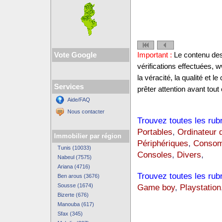
Vote Google
Important :
Le contenu des 
vérifications effectuées,
la véracité, la qualité et
Services
prêter attention avant tout 
Aide/FAQ
Nous contacter
Trouvez toutes les rub
Portables
,
Ordinateur 
Immobilier par région
Périphériques
,
Consom
Tunis (10033)
Consoles
,
Divers
,
Nabeul (7575)
Ariana (4716)
Trouvez toutes les rub
Ben arous (3676)
Sousse (1674)
Game boy
,
Playstation
Bizerte (676)
Manouba (617)
Sfax (345)