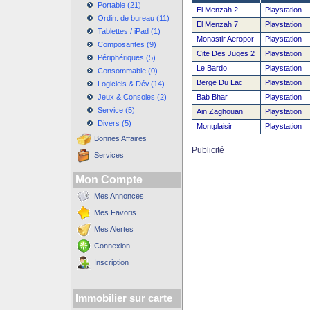
Portable (21)
El Menzah 2
Playstation
Ordin. de bureau (11)
El Menzah 7
Playstation
Tablettes / iPad (1)
Monastir Aeropor
Playstation
Composantes (9)
Cite Des Juges 2
Playstation
Périphériques (5)
Le Bardo
Playstation
Consommable (0)
Berge Du Lac
Playstation
Logiciels & Dév.(14)
Jeux & Consoles (2)
Bab Bhar
Playstation
Service (5)
Ain Zaghouan
Playstation
Divers (5)
Montplaisir
Playstation
Bonnes Affaires
Publicité
Services
Mon Compte
Mes Annonces
Mes Favoris
Mes Alertes
Connexion
Inscription
Immobilier sur carte