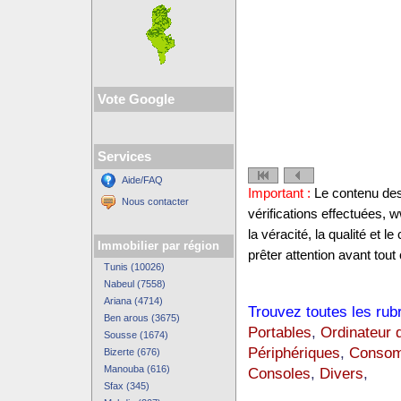
Vote Google
Services
Aide/FAQ
Important :
Le contenu des 
Nous contacter
vérifications effectuées,
la véracité, la qualité et
Immobilier par région
prêter attention avant tout 
Tunis (10026)
Nabeul (7558)
Ariana (4714)
Trouvez toutes les rub
Ben arous (3675)
Portables
,
Ordinateur 
Sousse (1674)
Périphériques
,
Consom
Bizerte (676)
Manouba (616)
Consoles
,
Divers
,
Sfax (345)