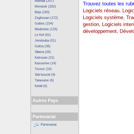
Mahdia (207)
Trouvez toutes les rub
Monastir (202)
Logiciels réseau
,
Logic
Beja (183)
Logiciels système
,
Tra
Zaghouan (172)
gestion
,
Logiciels inter
Gabes (154)
Medenine (133)
développement
,
Dével
Le Kef (61)
Jendouba (51)
Gafsa (35)
Siliana (26)
Kairouan (21)
Kasserine (14)
Tozeur (10)
Sidi bouzid (9)
Tataouine (6)
Kebili (6)
Autres Pays
Partenariat
Partenariat