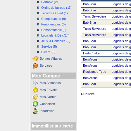
Portable (21)
Bab Bhar
Logiciels de g
Ordin. de bureau (11)
Bab Bhar
Logiciels de g
Tablettes / iPad (1)
Tunis Belvedere
Logiciels de g
Composantes (9)
Bab Bhar
Logiciels de g
Périphériques (5)
Tunis Belvedere
Logiciels de g
Consommable (0)
Tunis Belvedere
Logiciels de g
Logiciels & Dév.(14)
Jeux & Consoles (2)
Bab Bhar
Logiciels de g
Service (5)
Bab Bhar
Logiciels de g
Divers (5)
Hedi Chaker
Logiciels de g
Bonnes Affaires
Ben Arous
Logiciels de g
Services
Ben Arous
Logiciels de g
Residence Type
Logiciels de g
Mon Compte
Ben Arous
Logiciels de g
Mes Annonces
Bab Bhar
Logiciels de g
Mes Favoris
Publicité
Mes Alertes
Connexion
Inscription
Immobilier sur carte