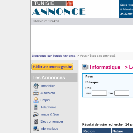
06/08/2026 10:44:53
Bienvenue sur Tunisie Annonce.
> Vous n'êtes pas connecté.
Informatique
>
L
Pays
Les Annonces
Rubrique
Immobilier
Prix
Auto/Moto
min
max
Emploi
Téléphonie
Image & Son
Eléctroménager
Résultat de votre recherche :
14 a
Informatique
Région
Nature