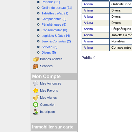
Portable (21)
Ariana
Ordinateur de
Ordin. de bureau (11)
Ariana
Divers
Tablettes / iPad (1)
Ariana
Divers
Composantes (9)
Ariana
Divers
Périphériques (5)
Ariana
Périphériques
Consommable (0)
Ariana
Tablettes /iPa
Logiciels & Dév.(14)
Jeux & Consoles (2)
Ariana
Portables
Service (5)
Ariana
Composantes
Divers (5)
Publicité
Bonnes Affaires
Services
Mon Compte
Mes Annonces
Mes Favoris
Mes Alertes
Connexion
Inscription
Immobilier sur carte