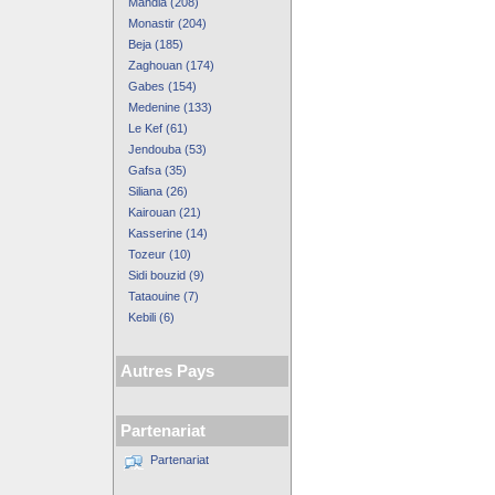
Mahdia (208)
Monastir (204)
Beja (185)
Zaghouan (174)
Gabes (154)
Medenine (133)
Le Kef (61)
Jendouba (53)
Gafsa (35)
Siliana (26)
Kairouan (21)
Kasserine (14)
Tozeur (10)
Sidi bouzid (9)
Tataouine (7)
Kebili (6)
Autres Pays
Partenariat
Partenariat