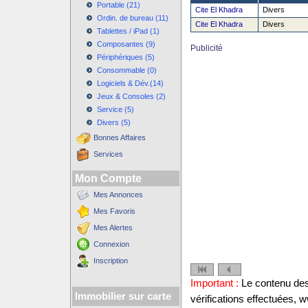
Portable (21)
Cite El Khadra
Divers
Ordin. de bureau (11)
Cite El Khadra
Divers
Tablettes / iPad (1)
Composantes (9)
Publicité
Périphériques (5)
Consommable (0)
Logiciels & Dév.(14)
Jeux & Consoles (2)
Service (5)
Divers (5)
Bonnes Affaires
Services
Mon Compte
Mes Annonces
Mes Favoris
Mes Alertes
Connexion
Inscription
Important :
Le contenu des 
Immobilier sur carte
vérifications effectuées,