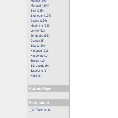
Mahdia (207)
Monastir (204)
Beja (185)
Zaghouan (174)
Gabes (154)
Medenine (133)
Le Kef (61)
Jendouba (53)
Gafsa (35)
Siliana (26)
Kairouan (21)
Kasserine (14)
Tozeur (10)
Sidi bouzid (9)
Tataouine (7)
Kebili (6)
Autres Pays
Partenariat
Partenariat