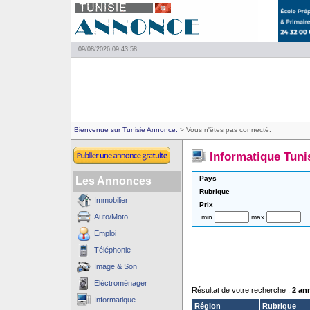
09/08/2026 09:43:58
Bienvenue sur Tunisie Annonce.
> Vous n'êtes pas connecté.
Informatique Tuni
Pays
Les Annonces
Rubrique
Immobilier
Prix
Auto/Moto
min
max
Emploi
Téléphonie
Image & Son
Eléctroménager
Résultat de votre recherche :
2 an
Informatique
Région
Rubrique