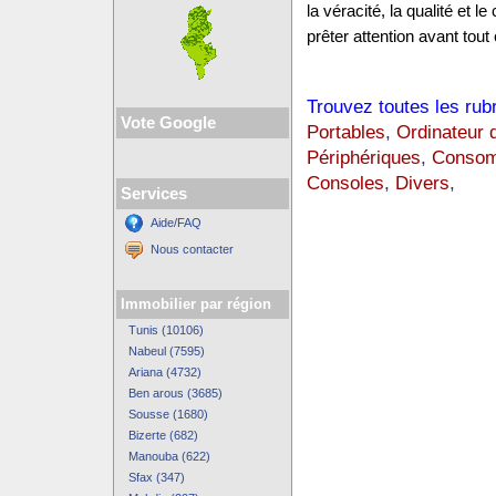
la véracité, la qualité et
prêter attention avant tout 
Trouvez toutes les rub
Vote Google
Portables
,
Ordinateur 
Périphériques
,
Consom
Consoles
,
Divers
,
Services
Aide/FAQ
Nous contacter
Immobilier par région
Tunis (10106)
Nabeul (7595)
Ariana (4732)
Ben arous (3685)
Sousse (1680)
Bizerte (682)
Manouba (622)
Sfax (347)