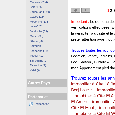
Monastir (204)
Beja (185)
1
2
Zaghouan (174)
Gabes (154)
Important :
Le contenu des 
Medenine (133)
Le Kef (61)
vérifications effectuées,
Jendouba (53)
la véracité, la qualité et
Gafsa (35)
prêter attention avant tout 
Siliana (26)
Kairouan (21)
Trouvez toutes les rubriqu
Kasserine (14)
Tozeur (10)
Location, Vente, Terrains,
Sidi bouzid (9)
Loc. Saison., Buraux & C
Tataouine (7)
mer, Appartement pied dan
Kebili (6)
Trouvez toutes les anno
Autres Pays
immobilier à Cite 18 J
Borj Louzir
,
immobilie
immobilier à Cite El 
Partenariat
El Amen
,
immobilier 
Partenariat
Cite El Houl
,
immobili
immobilier à Cite El 