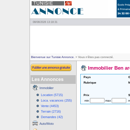
08/08/2026 13:18:31
Bienvenue sur Tunisie Annonce.
> Vous n'êtes pas connecté.
Immobilier Ben a
Pays
G
Les Annonces
Rubrique
N
Immobilier
Location (5715)
Prix
S
Loca. vacances (255)
min
max
m
Vente (4453)
Terrain (2716)
Demandes (42)
Auto/Moto