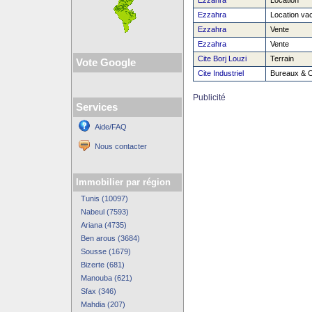
Ezzahra
Location
Ezzahra
Location va
Ezzahra
Vente
Ezzahra
Vente
Cite Borj Louzi
Terrain
Vote Google
Cite Industriel
Bureaux & 
Publicité
Services
Aide/FAQ
Nous contacter
Immobilier par région
Tunis (10097)
Nabeul (7593)
Ariana (4735)
Ben arous (3684)
Sousse (1679)
Bizerte (681)
Manouba (621)
Sfax (346)
Mahdia (207)