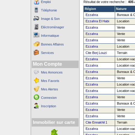
Emploi
Résultat de votre recherche :
405 
Région
Nature
Téléphonie
Ezzahra
Bureaux & 
Image & Son
Ezzahra El Habi
Location
Eléctroménager
Ezzahra
Vente
Ezzahra
Vente
Informatique
Ezzahra
Vente
Bonnes Affaires
Ezzahra
Location
Services
Cite Borj Louzi
Terrain
Ezzahra
Location va
Mon Compte
Ezzahra
Location va
Ezzahra
Bureaux & 
Mes Annonces
Ezzahra
Vente
Mes Favoris
Ezzahra
Location va
Mes Alertes
Ezzahra
Location va
Ezzahra
Vente
Connexion
Ezzahra
Bureaux & 
Inscription
Ezzahra
Vente
Ezzahra
Vente
Immobilier sur carte
Cite Ennakhil 1
Terrain
Ezzahra
Location va