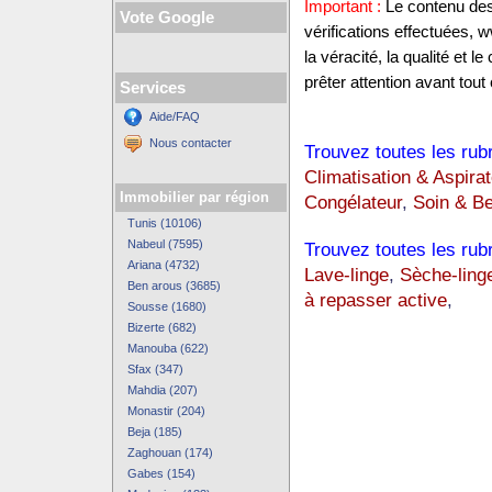
Important :
Le contenu des 
Vote Google
vérifications effectuées,
la véracité, la qualité et
prêter attention avant tout 
Services
Aide/FAQ
Nous contacter
Trouvez toutes les rub
Climatisation & Aspirat
Immobilier par région
Congélateur
,
Soin & B
Tunis (10106)
Nabeul (7595)
Trouvez toutes les rub
Ariana (4732)
Lave-linge
,
Sèche-ling
Ben arous (3685)
à repasser active
,
Sousse (1680)
Bizerte (682)
Manouba (622)
Sfax (347)
Mahdia (207)
Monastir (204)
Beja (185)
Zaghouan (174)
Gabes (154)