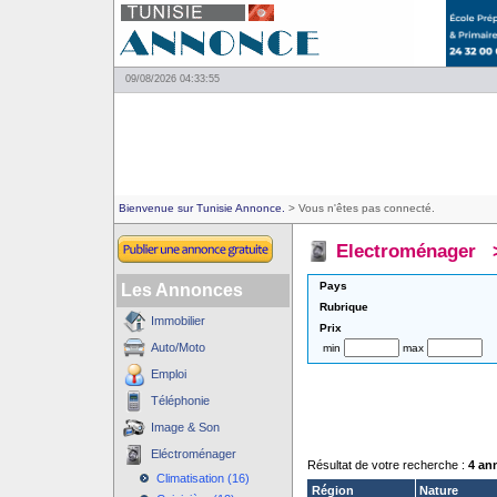
09/08/2026 04:33:55
Bienvenue sur Tunisie Annonce.
> Vous n'êtes pas connecté.
Electroménager
Pays
Les Annonces
Rubrique
Immobilier
Prix
Auto/Moto
min
max
Emploi
Téléphonie
Image & Son
Eléctroménager
Résultat de votre recherche :
4 an
Climatisation (16)
Région
Nature