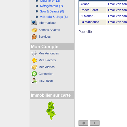
Cuisinière (12)
Ariana
Lave-vaissell
Réfrigérateur (7)
Rades Foret
Lave-vaissell
Soin & Beauté (0)
El Manar 2
Lave-vaissell
Vaisselle & Linge (6)
La Mannouba
Lave-vaissell
Informatique
Bonnes Affaires
Publicité
Services
Mon Compte
Mes Annonces
Mes Favoris
Mes Alertes
Connexion
Inscription
Immobilier sur carte