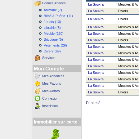
Bonnes Affaires
La Soukra
Meubles & Ac
Animaux (7)
La Soukra
Divers
Bébé & Puéric. (11)
La Soukra
Divers
Jouets (13)
La Soukra
Meubles & Ac
Librairie (8)
Meuble (130)
La Soukra
Meubles & Ac
Bricolage (5)
La Soukra
Divers
Vêtements (29)
La Soukra
Meubles & Ac
Divers (99)
La Soukra
Meubles & Ac
Services
La Soukra
Meubles & Ac
La Soukra
Meubles & Ac
Mon Compte
La Soukra
Meubles & Ac
Mes Annonces
La Soukra
Meubles & Ac
Mes Favoris
La Soukra
Meubles & Ac
Mes Alertes
La Soukra
Divers
Connexion
Publicité
Inscription
Immobilier sur carte