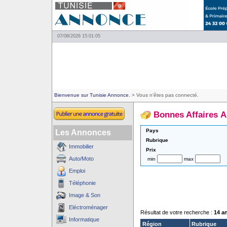
07/08/2026 15:01:05
Bienvenue sur Tunisie Annonce.
> Vous n'êtes pas connecté.
Bonnes Affaires A
Pays
Les Annonces
Rubrique
Immobilier
Prix
Auto/Moto
min
max
Emploi
Téléphonie
Image & Son
Eléctroménager
Résultat de votre recherche :
14 a
Informatique
Région
Rubrique