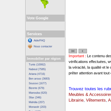
Vote Google
Services
Aide/FAQ
Nous contacter
Important :
Le contenu des 
Immobilier par région
vérifications effectuées,
Tunis (10062)
la véracité, la qualité et
Nabeul (7585)
prêter attention avant tout 
Ariana (4716)
Ben arous (3683)
Sousse (1677)
Trouvez toutes les rub
Bizerte (679)
Manouba (620)
Meubles & Accessoire
Sfax (346)
Librairie
,
Vêtements
,
A
Mahdia (207)
Monastir (203)