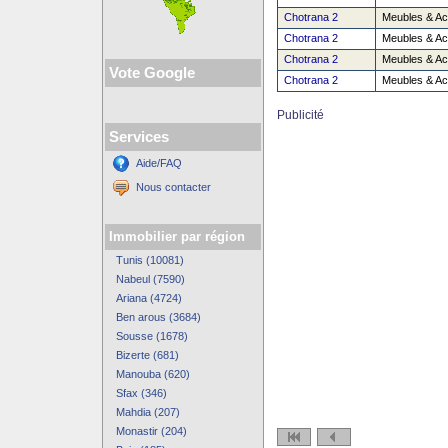
Chotrana 2
Meubles & Ac
Chotrana 2
Meubles & Ac
Chotrana 2
Meubles & Ac
Vote Google
Chotrana 2
Meubles & Ac
Publicité
Services
Aide/FAQ
Nous contacter
Immobilier par région
Tunis (10081)
Nabeul (7590)
Ariana (4724)
Ben arous (3684)
Sousse (1678)
Bizerte (681)
Manouba (620)
Sfax (346)
Mahdia (207)
Monastir (204)