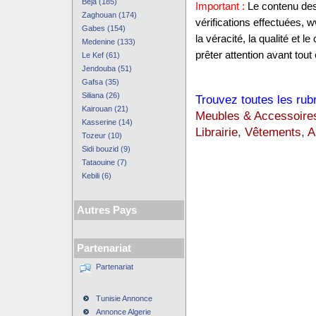
Beja (185)
Important :
Le contenu des 
Zaghouan (174)
vérifications effectuées,
Gabes (154)
la véracité, la qualité et
Medenine (133)
prêter attention avant tout 
Le Kef (61)
Jendouba (51)
Gafsa (35)
Siliana (26)
Trouvez toutes les rub
Kairouan (21)
Meubles & Accessoire
Kasserine (14)
Librairie
,
Vêtements
,
A
Tozeur (10)
Sidi bouzid (9)
Tataouine (7)
Kebili (6)
Autres Pays
Partenariat
Partenariat
Tunisie Annonce
Annonce Algerie