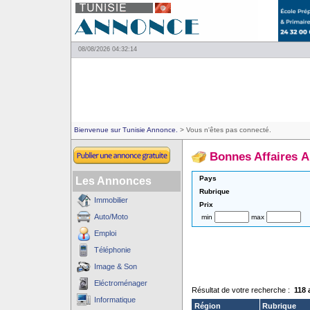
08/08/2026 04:32:14
Bienvenue sur Tunisie Annonce.
> Vous n'êtes pas connecté.
Bonnes Affaires A
Pays
Les Annonces
Rubrique
Immobilier
Prix
Auto/Moto
min
max
Emploi
Téléphonie
Image & Son
Eléctroménager
Résultat de votre recherche :
118 
Informatique
Région
Rubrique