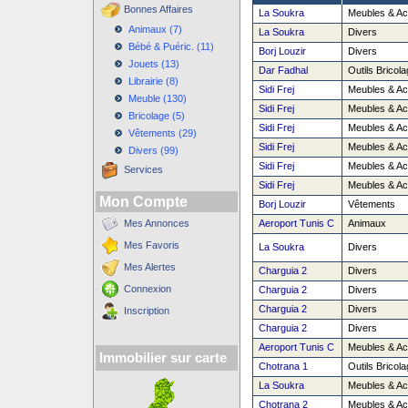
Bonnes Affaires
La Soukra
Meubles & Ac
Animaux (7)
La Soukra
Divers
Bébé & Puéric. (11)
Borj Louzir
Divers
Jouets (13)
Dar Fadhal
Outils Bricola
Librairie (8)
Sidi Frej
Meubles & Ac
Meuble (130)
Sidi Frej
Meubles & Ac
Bricolage (5)
Sidi Frej
Meubles & Ac
Vêtements (29)
Sidi Frej
Meubles & Ac
Divers (99)
Sidi Frej
Meubles & Ac
Services
Sidi Frej
Meubles & Ac
Mon Compte
Borj Louzir
Vêtements
Mes Annonces
Aeroport Tunis C
Animaux
Mes Favoris
La Soukra
Divers
Mes Alertes
Charguia 2
Divers
Connexion
Charguia 2
Divers
Charguia 2
Divers
Inscription
Charguia 2
Divers
Aeroport Tunis C
Meubles & Ac
Immobilier sur carte
Chotrana 1
Outils Bricola
La Soukra
Meubles & Ac
Chotrana 2
Meubles & Ac