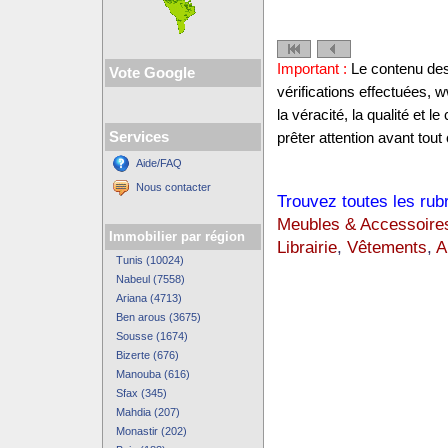
Important :
Le contenu des 
Vote Google
vérifications effectuées,
la véracité, la qualité et
Services
prêter attention avant tout 
Aide/FAQ
Nous contacter
Trouvez toutes les rub
Meubles & Accessoire
Immobilier par région
Librairie
,
Vêtements
,
A
Tunis (10024)
Nabeul (7558)
Ariana (4713)
Ben arous (3675)
Sousse (1674)
Bizerte (676)
Manouba (616)
Sfax (345)
Mahdia (207)
Monastir (202)