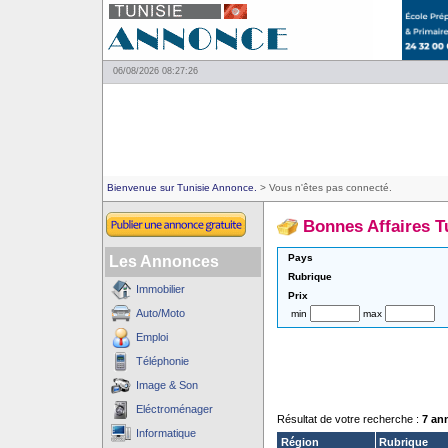
06/08/2026 08:27:26
Bienvenue sur Tunisie Annonce.
> Vous n'êtes pas connecté.
Bonnes Affaires T
Pays
Les Annonces
Rubrique
Immobilier
Prix
Auto/Moto
min
max
Emploi
Téléphonie
Image & Son
Eléctroménager
Résultat de votre recherche :
7 an
Informatique
Région
Rubrique