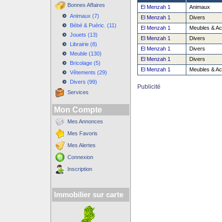
Bonnes Affaires
El Menzah 1
Animaux
Animaux (7)
El Menzah 1
Divers
Bébé & Puéric. (11)
El Menzah 1
Meubles & Ac
Jouets (13)
El Menzah 1
Divers
Librairie (8)
El Menzah 1
Divers
Meuble (130)
El Menzah 1
Divers
Bricolage (5)
El Menzah 1
Meubles & Ac
Vêtements (29)
Divers (99)
Publicité
Services
Mon Compte
Mes Annonces
Mes Favoris
Mes Alertes
Connexion
Inscription
Immobilier sur carte