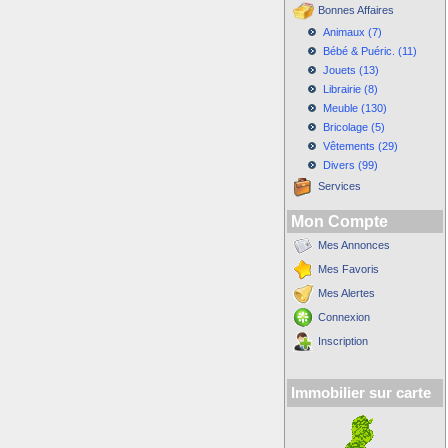
Bonnes Affaires
Animaux (7)
Bébé & Puéric. (11)
Jouets (13)
Librairie (8)
Meuble (130)
Bricolage (5)
Vêtements (29)
Divers (99)
Services
Mon Compte
Mes Annonces
Mes Favoris
Mes Alertes
Connexion
Inscription
Immobilier sur carte