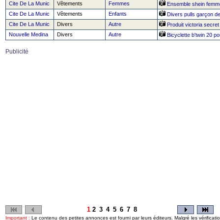
Cite De La Munic
Vêtements
Femmes
Ensemble shein femm
Cite De La Munic
Vêtements
Enfants
Divers pulls garçon de
Cite De La Munic
Divers
Autre
Produit victoria secret
Nouvelle Medina
Divers
Autre
Bicyclette b'twin 20 po
Publicité
1
2
3
4
5
6
7
8
Important :
Le contenu des petites annonces est fourni par leurs éditeurs. Malgré les vérificati