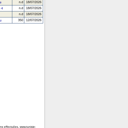
n.d
18/07/2026
e
n.d
18/07/2026
 4
n.d
18/07/2026
350
12/07/2026
u
ons effectuées, www.tunisie-