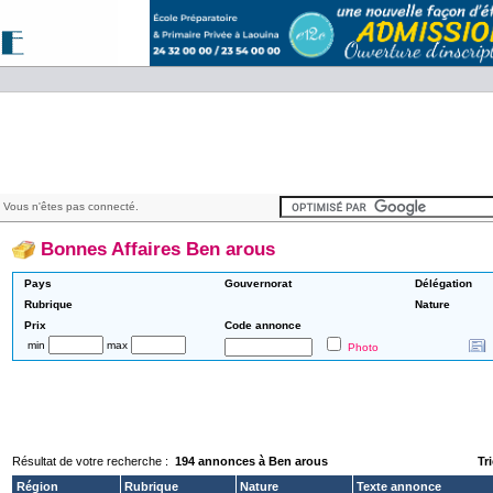
 Vous n'êtes pas connecté.
Bonnes Affaires Ben arous
Pays
Gouvernorat
Délégation
Rubrique
Nature
Prix
Code annonce
min
max
Photo
Résultat de votre recherche :
194 annonces à Ben arous
Tri
Région
Rubrique
Nature
Texte annonce