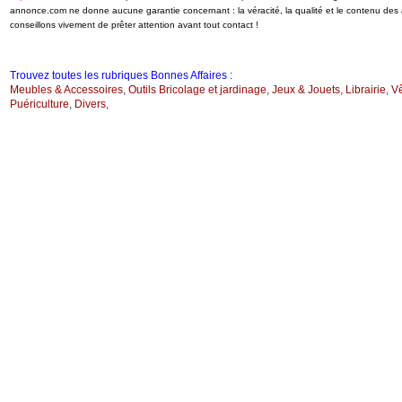
annonce.com ne donne aucune garantie concernant : la véracité, la qualité et le contenu de
conseillons vivement de prêter attention avant tout contact !
Trouvez toutes les rubriques Bonnes Affaires :
Meubles & Accessoires
,
Outils Bricolage et jardinage
,
Jeux & Jouets
,
Librairie
,
V
Puériculture
,
Divers
,