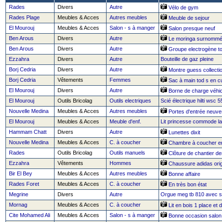
Rades
Divers
Autre
Vélo de gym
Rades Plage
Meubles & Acces
Autres meubles
Meuble de sejour
El Mourouj
Meubles & Acces
Salon - s à manger
Salon presque neuf
Ben Arous
Divers
Autre
Le moringa surnommé 
Ben Arous
Divers
Autre
Groupe electrogène to
Ezzahra
Divers
Autre
Bouteille de gaz pleine
Borj Cedria
Divers
Autre
Montre guess collecti
Borj Cedria
Vêtements
Femmes
Sac à main tod s en cu
El Mourouj
Divers
Autre
Borne de charge véhic
El Mourouj
Outils Bricolag
Outils electriques
Scié électrique hilti wsc 5
Nouvelle Medina
Meubles & Acces
Autres meubles
Portes d'entrée neuve
El Mourouj
Meubles & Acces
Meuble d'enf.
Lit princesse commode l
Hammam Chatt
Divers
Autre
Lunettes dixit
Nouvelle Medina
Meubles & Acces
C. à coucher
Chambre à coucher e
Rades
Outils Bricolag
Outils manuels
Clôture de chantier d
Ezzahra
Vêtements
Hommes
Chaussure adidas orig
Bir El Bey
Meubles & Acces
Autres meubles
Bonne affaire
Rades Foret
Meubles & Acces
C. à coucher
En très bon état
Megrine
Divers
Autre
Orgue meg tb 810 avec s
Mornag
Meubles & Acces
C. à coucher
Lit en bois 1 place et d
Cite Mohamed Ali
Meubles & Acces
Salon - s à manger
Bonne occasion salon 