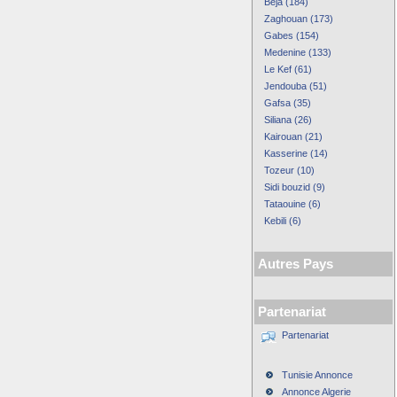
Beja (184)
Zaghouan (173)
Gabes (154)
Medenine (133)
Le Kef (61)
Jendouba (51)
Gafsa (35)
Siliana (26)
Kairouan (21)
Kasserine (14)
Tozeur (10)
Sidi bouzid (9)
Tataouine (6)
Kebili (6)
Autres Pays
Partenariat
Partenariat
Tunisie Annonce
Annonce Algerie