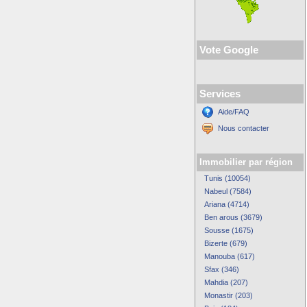
Vote Google
Services
Aide/FAQ
Nous contacter
Immobilier par région
Tunis (10054)
Nabeul (7584)
Ariana (4714)
Ben arous (3679)
Sousse (1675)
Bizerte (679)
Manouba (617)
Sfax (346)
Mahdia (207)
Monastir (203)