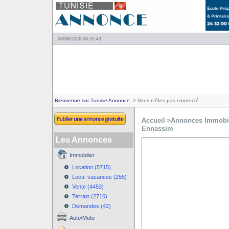
06/08/2026 08:35:43
Bienvenue sur Tunisie Annonce.
> Vous n'êtes pas connecté.
Accueil
Annonces Immobil
>
Ennassim
Les Annonces
Immobilier
Location (5715)
Loca. vacances (255)
Vente (4453)
Terrain (2716)
Demandes (42)
Auto/Moto