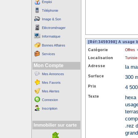
Emploi
Téléphonie
Image & Son
Eléctroménager
Informatique
[Réf:3459398] A usage b
Bonnes Affaires
Catégorie
Offres
Services
Localisation
Tunisie
Mon Compte
Adresse
la ma
Mes Annonces
Surface
300 
Mes Favoris
Prix
4 500
Mes Alertes
Texte
hexa 
Connexion
usage
Inscription
terra
compo
Immobilier sur carte
.rez 
grand