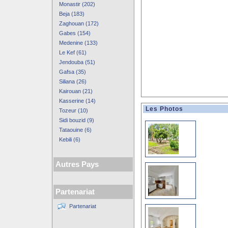
Monastir (202)
Beja (183)
Zaghouan (172)
Gabes (154)
Medenine (133)
Le Kef (61)
Jendouba (51)
Gafsa (35)
Siliana (26)
Kairouan (21)
Kasserine (14)
Les Photos
Tozeur (10)
Sidi bouzid (9)
Tataouine (6)
Kebili (6)
Autres Pays
Partenariat
Partenariat