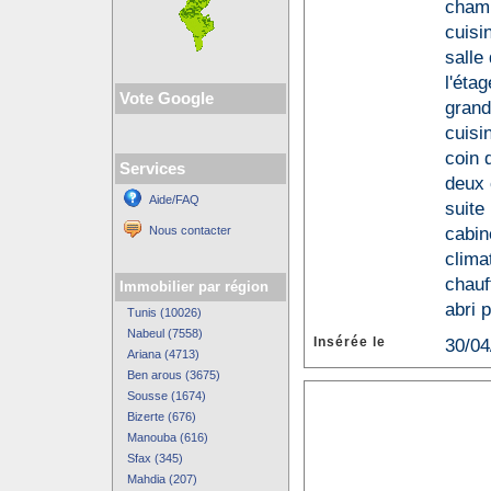
chamb
cuisi
salle
l'étag
Vote Google
grand
cuisi
coin 
Services
deux 
Aide/FAQ
suite
cabin
Nous contacter
clima
chauf
Immobilier par région
abri p
Tunis (10026)
Nabeul (7558)
Insérée le
30/04
Ariana (4713)
Ben arous (3675)
Sousse (1674)
Bizerte (676)
Manouba (616)
Sfax (345)
Mahdia (207)