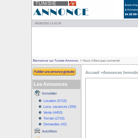
06/08/2026 13:42:59
Bienvenue sur Tunisie Annonce.
> Vous n'êtes pas connecté.
Accueil
Annonces Immobil
>
Les Annonces
Immobilier
Location (5715)
Loca. vacances (255)
Vente (4453)
Terrain (2716)
Demandes (42)
Auto/Moto