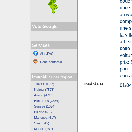
couc
une sa
arriv
compo
Vote Google
une s
la vi
a l’e
Services
belle
Aide/FAQ
voitu
prix: 
Nous contacter
pour 
conta
Immobilier par région
Tunis (10032)
Insérée le
01/04
Nabeul (7575)
Ariana (4716)
Ben arous (3676)
Sousse (1674)
Bizerte (676)
Manouba (617)
Sfax (345)
Mahdia (207)