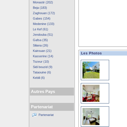
Monastir (202)
Beja (183)
Zaghouan (172)
Gabes (154)
Medenine (133)
Le Kef (61)
Jendouba (51)
Gafsa (35)
Siliana (26)
Kairouan (21)
Les Photos
Kasserine (14)
Tozeur (10)
Sidi bouzid (9)
Tataouine (6)
Kebili (6)
Autres Pays
Partenariat
Partenariat