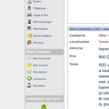
Emploi
Téléphonie
Image & Son
Eléctroménager
Informatique
[Réf:3455565] L551 vill
Catégorie
Offres
Bonnes Affaires
Localisation
Tunisie
Services
Adresse
hamm
Mon Compte
Prix
900 D
Mes Annonces
Texte
l551 
Mes Favoris
a lou
Mes Alertes
owner
Connexion
mer s
Inscription
hamma
la vi
le re
Immobilier sur carte
la pi