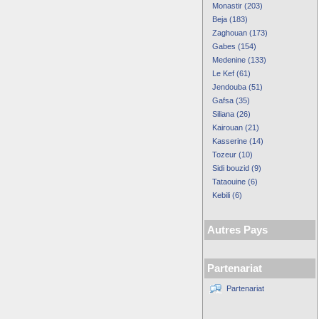
Monastir (203)
Beja (183)
Zaghouan (173)
Gabes (154)
Medenine (133)
Le Kef (61)
Jendouba (51)
Gafsa (35)
Siliana (26)
Kairouan (21)
Kasserine (14)
Tozeur (10)
Sidi bouzid (9)
Tataouine (6)
Kebili (6)
Autres Pays
Partenariat
Partenariat