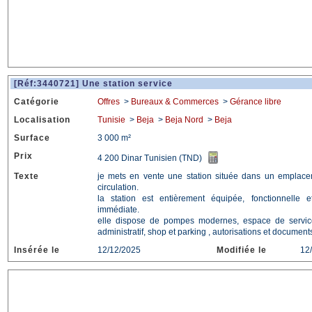
[Réf:3440721] Une station service
Catégorie
Offres
>
Bureaux & Commerces
>
Gérance libre
Localisation
Tunisie
>
Beja
>
Beja Nord
>
Beja
Surface
3 000 m²
Prix
4 200 Dinar Tunisien (TND)
Texte
je mets en vente une station située dans un emplacem
circulation.
la station est entièrement équipée, fonctionnelle et
immédiate.
elle dispose de pompes modernes, espace de servic
administratif, shop et parking , autorisations et document
Insérée le
12/12/2025
Modifiée le
12