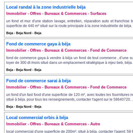
Local randal à la zone industrielle béja
Immobilier - Offres - Bureaux & Commerces - Surfaces
un fond et mur d'une station lavage, entretien, réparation auto et franchise b
superficie de 440 m² situé sur la route principale à la zone industrielle de béja. p
Beja - Beja Nord - Beja
Fond de commerce gaya à béja
Immobilier - Offres - Bureaux & Commerces - Fond de Commerce
fond de commerce gaya à vendre à béja un fond de tout commerce , d’une su
loyer de 300 dt /mois situé dans un emplacement stratégique à mjez beb, béja.. c
Beja - Beja Nord - Beja
Fond de commerce sarai à béja
Immobilier - Offres - Bureaux & Commerces - Fond de Commerce
un fond d'un fast food d'une superficie de 120 m², avec toutes les fournitures 
situé à béja. pour tous les renseignements, contacter l'agent sur le 58640720. ..
Beja - Beja Nord - Beja
Local commercial orbis à béja
Immobilier - Offres - Bureaux & Commerces - Autre
local commercial d'une superficie de 200m², situé à béja. contacter l'agent: 58 6