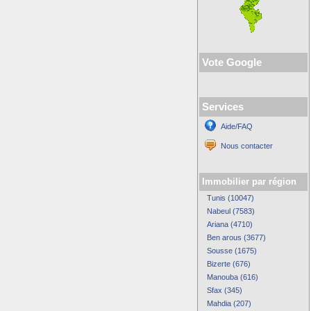
Vote Google
Services
Aide/FAQ
Nous contacter
Immobilier par région
Tunis (10047)
Nabeul (7583)
Ariana (4710)
Ben arous (3677)
Sousse (1675)
Bizerte (676)
Manouba (616)
Sfax (345)
Mahdia (207)