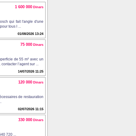
1 600 000
Dinars
osch qui fait l'angle d'une
our tous l ...
01/08/2026 13:24
75 000
Dinars
perficie de 55 m² avec un
ontacter l’agent sur ...
14/07/2026 11:25
120 000
Dinars
nécessaires de restauration
.
02/07/2026 11:15
330 000
Dinars
40 720 ...