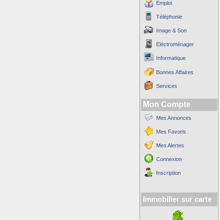
Emploi
Téléphonie
Image & Son
Eléctroménager
Informatique
Bonnes Affaires
Services
Mon Compte
Mes Annonces
Mes Favoris
Mes Alertes
Connexion
Inscription
Immobilier sur carte