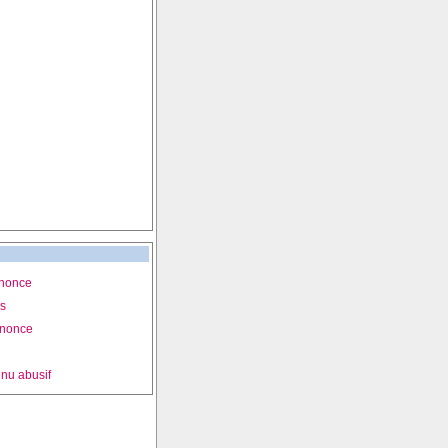
nnonce
is
nnonce
nu abusif