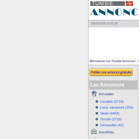
06/08/2026 19:35:48
Bienvenue sur Tunisie Annonce.
>
Les Annonces
Immobilier
Location (5715)
Loca. vacances (255)
Vente (4453)
Terrain (2716)
Demandes (42)
Auto/Moto