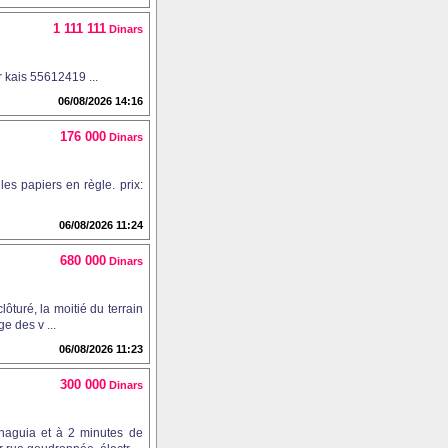
1 111 111
Dinars
 kais 55612419 ...
06/08/2026 14:16
176 000
Dinars
es papiers en règle. prix:
06/08/2026 11:24
680 000
Dinars
ôturé, la moitié du terrain
e des v ...
06/08/2026 11:23
300 000
Dinars
naguia et à 2 minutes de