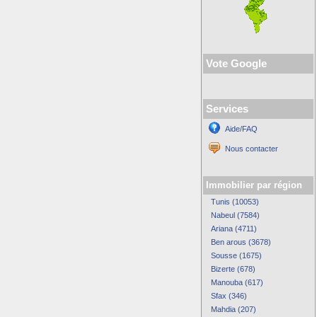
Vote Google
Services
Aide/FAQ
Nous contacter
Immobilier par région
Tunis (10053)
Nabeul (7584)
Ariana (4711)
Ben arous (3678)
Sousse (1675)
Bizerte (678)
Manouba (617)
Sfax (346)
Mahdia (207)