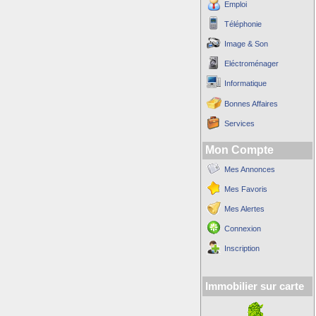
Emploi
Téléphonie
Image & Son
Eléctroménager
Informatique
Bonnes Affaires
Services
Mon Compte
Mes Annonces
Mes Favoris
Mes Alertes
Connexion
Inscription
Immobilier sur carte