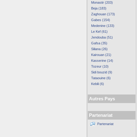
Monastir (203)
Beja (183)
Zaghouan (173)
Gabes (154)
Medenine (133)
Le Kef (61)
Jendouba (51)
Gafsa (35)
Siliana (26)
Kairouan (21)
Kasserine (14)
Tozeur (10)
Sidi bouzid (9)
Tataouine (6)
Kebili (6)
Autres Pays
Partenariat
Partenariat