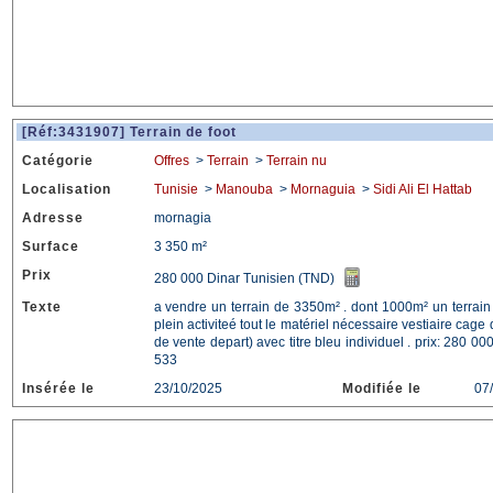
[Réf:3431907] Terrain de foot
Catégorie
Offres
>
Terrain
>
Terrain nu
Localisation
Tunisie
>
Manouba
>
Mornaguia
>
Sidi Ali El Hattab
Adresse
mornagia
Surface
3 350 m²
Prix
280 000 Dinar Tunisien (TND)
Texte
a vendre un terrain de 3350m² . dont 1000m² un terrain
plein activiteé tout le matériel nécessaire vestiaire cag
de vente depart) avec titre bleu individuel . prix: 280 0
533
Insérée le
23/10/2025
Modifiée le
07