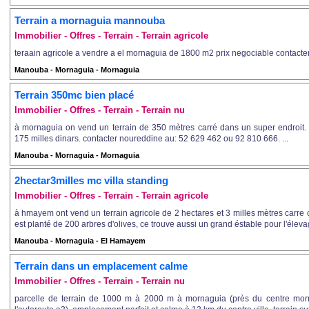
Terrain a mornaguia mannouba
Immobilier - Offres - Terrain - Terrain agricole
teraain agricole a vendre a el mornaguia de 1800 m2 prix negociable contacter
Manouba - Mornaguia - Mornaguia
Terrain 350mc bien placé
Immobilier - Offres - Terrain - Terrain nu
à mornaguia on vend un terrain de 350 mètres carré dans un super endroit. l
175 milles dinars. contacter noureddine au: 52 629 462 ou 92 810 666. ...
Manouba - Mornaguia - Mornaguia
2hectar3milles mc villa standing
Immobilier - Offres - Terrain - Terrain agricole
à hmayem ont vend un terrain agricole de 2 hectares et 3 milles mètres carre cl
est planté de 200 arbres d'olives, ce trouve aussi un grand éstable pour l'élevag
Manouba - Mornaguia - El Hamayem
Terrain dans un emplacement calme
Immobilier - Offres - Terrain - Terrain nu
parcelle de terrain de 1000 m à 2000 m à mornaguia (près du centre mor