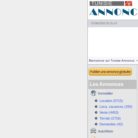
07/08/2026 05:31:47
Bienvenue sur Tunisie Annonce.
>
Les Annonces
Immobilier
Location (5715)
Loca. vacances (255)
Vente (4453)
Terrain (2716)
Demandes (42)
Auto/Moto