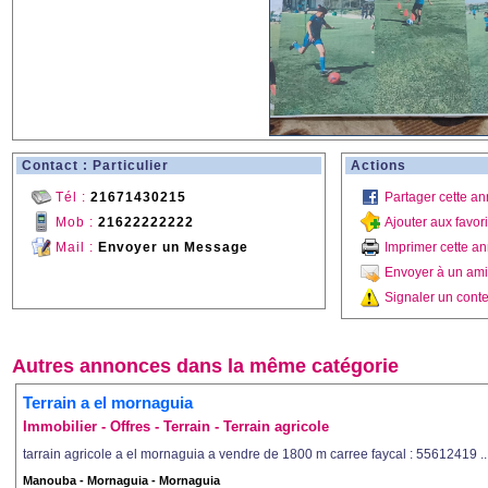
Contact : Particulier
Actions
Tél :
21671430215
Partager cette a
Mob :
21622222222
Ajouter aux favor
Mail :
Envoyer un Message
Imprimer cette a
Envoyer à un ami
Signaler un conte
Autres annonces dans la même catégorie
Terrain a el mornaguia
Immobilier - Offres - Terrain - Terrain agricole
tarrain agricole a el mornaguia a vendre de 1800 m carree faycal : 55612419 ..
Manouba - Mornaguia - Mornaguia