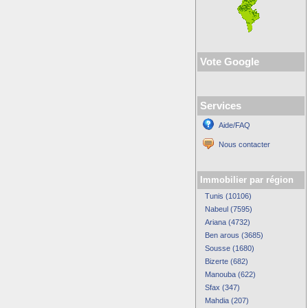
Vote Google
Services
Aide/FAQ
Nous contacter
Immobilier par région
Tunis (10106)
Nabeul (7595)
Ariana (4732)
Ben arous (3685)
Sousse (1680)
Bizerte (682)
Manouba (622)
Sfax (347)
Mahdia (207)