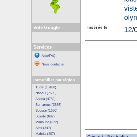
vis
olym
Vote Google
Insérée le
12/
Services
Aide/FAQ
Nous contacter
Immobilier par région
Tunis (10106)
Nabeul (7595)
Ariana (4732)
Ben arous (3685)
Sousse (1680)
Bizerte (682)
Manouba (622)
Sfax (347)
Mahdia (207)
Contact : Particulier