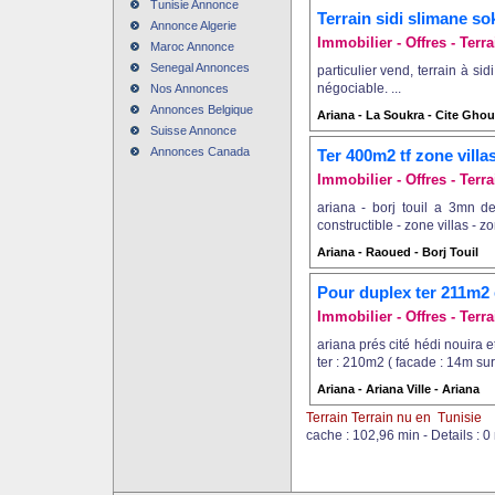
Tunisie Annonce
Terrain sidi slimane so
Annonce Algerie
Immobilier - Offres - Terra
Maroc Annonce
Senegal Annonces
particulier vend, terrain à si
négociable. ...
Nos Annonces
Annonces Belgique
Ariana - La Soukra - Cite Ghou
Suisse Annonce
Annonces Canada
Ter 400m2 tf zone villa
Immobilier - Offres - Terra
ariana - borj touil a 3mn d
constructible - zone villas - z
Ariana - Raoued - Borj Touil
Pour duplex ter 211m2
Immobilier - Offres - Terra
ariana prés cité hédi nouira e
ter : 210m2 ( facade : 14m sur
Ariana - Ariana Ville - Ariana
Terrain Terrain nu en Tunisie
cache : 102,96 min - Details : 0