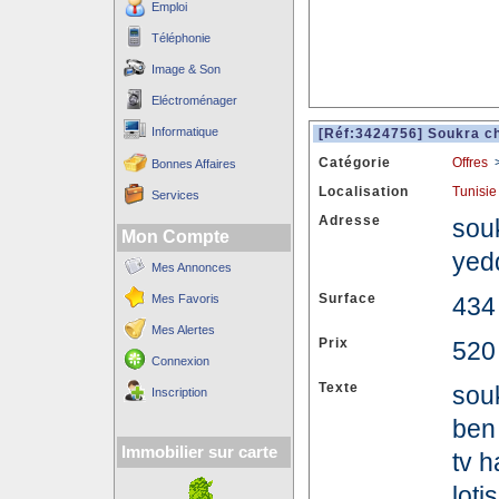
Emploi
Téléphonie
Image & Son
Eléctroménager
Informatique
[Réf:3424756] Soukra ch
Catégorie
Offres
Bonnes Affaires
Localisation
Tunisie
Services
Adresse
sou
Mon Compte
yedd
Mes Annonces
Surface
Mes Favoris
434
Mes Alertes
Prix
520
Connexion
Texte
souk
Inscription
ben
Immobilier sur carte
tv h
lot