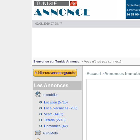
09/08/2026 07:58:47
Bienvenue sur Tunisie Annonce.
> Vous n'êtes pas connecté.
Accueil
Annonces Immobil
>
Les Annonces
Immobilier
Location (5715)
Loca. vacances (255)
Vente (4453)
Terrain (2716)
Demandes (42)
Auto/Moto