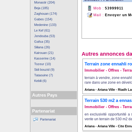
Monastir (204)
Beja (185)
Mob :
53999911
Zaghouan (174)
Mail :
Envoyer un M
Gabes (154)
Medenine (133)
Le Kef (61)
Jendouba (53)
Gafsa (35)
Siliana (26)
Kairouan (21)
Autres annonces da
Kasserine (14)
Terrain zone ennahli ro
Tozeur (10)
Sidi bouzid (9)
Immobilier - Offres - Terra
Tataouine (7)
terrain à vendre, zone ennahli
Kebili (6)
rare dans une zone en dévelop
Ariana - Ariana Ville - Riadh L
Autres Pays
Terrain 530 m2 a ennas
Immobilier - Offres - Terra
Partenariat
en exclusivité opportunité a
vente un terrain de 530 m2 da
Partenariat
Ariana - Ariana Ville - Cite Enn