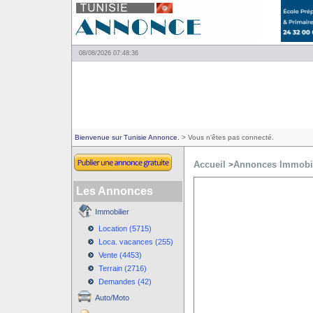
08/08/2026 07:48:36
Bienvenue sur Tunisie Annonce.
> Vous n'êtes pas connecté.
Accueil
Annonces Immobil
>
Les Annonces
Immobilier
Location (5715)
Loca. vacances (255)
Vente (4453)
Terrain (2716)
Demandes (42)
Auto/Moto