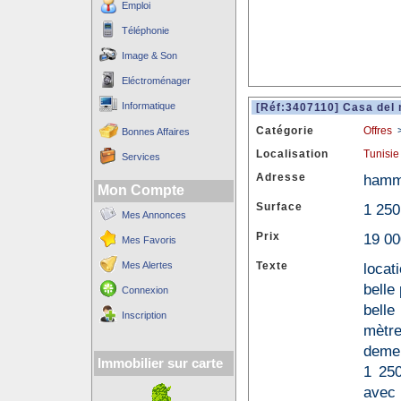
Emploi
Téléphonie
Image & Son
Eléctroménager
Informatique
[Réf:3407110] Casa del
Catégorie
Offres
Bonnes Affaires
Localisation
Tunisie
Services
Adresse
hamm
Mon Compte
Surface
1 25
Mes Annonces
Prix
19 00
Mes Favoris
Mes Alertes
Texte
locat
belle
Connexion
belle
Inscription
mètre
demeu
Immobilier sur carte
1 250
avec 