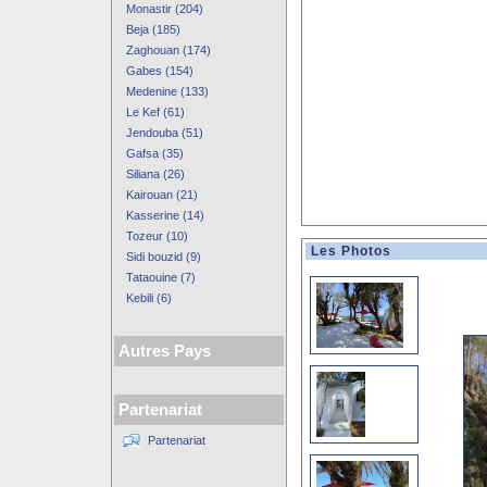
Monastir (204)
Beja (185)
Zaghouan (174)
Gabes (154)
Medenine (133)
Le Kef (61)
Jendouba (51)
Gafsa (35)
Siliana (26)
Kairouan (21)
Kasserine (14)
Tozeur (10)
Les Photos
Sidi bouzid (9)
Tataouine (7)
Kebili (6)
Autres Pays
Partenariat
Partenariat