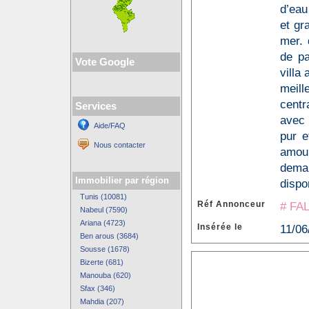
d’eau
et gr
mer. 
de pa
Vote Google
villa
meill
centr
Services
avec 
Aide/FAQ
pur e
Nous contacter
amou
deman
Immobilier par région
dispo
Tunis (10081)
Réf Annonceur
# FAL
Nabeul (7590)
Ariana (4723)
Insérée le
11/06
Ben arous (3684)
Sousse (1678)
Bizerte (681)
Manouba (620)
Sfax (346)
Mahdia (207)