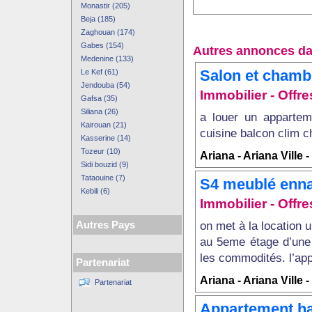
Monastir (205)
Beja (185)
Zaghouan (174)
Gabes (154)
Autres annonces da
Medenine (133)
Salon et chambr
Le Kef (61)
Jendouba (54)
Immobilier - Offre
Gafsa (35)
Siliana (26)
a louer un appartem
Kairouan (21)
cuisine balcon clim ch
Kasserine (14)
Tozeur (10)
Ariana - Ariana Ville 
Sidi bouzid (9)
Tataouine (7)
S4 meublé enna
Kebili (6)
Immobilier - Offre
on met à la location
Autres Pays
au 5eme étage d’une 
les commodités. l’ap
Partenariat
Ariana - Ariana Ville 
Partenariat
Appartement ha