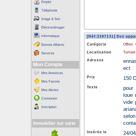
Emploi
Téléphonie
Image & Son
Eléctroménager
Informatique
[Réf:3397131] Des appa
Catégorie
Offres
Bonnes Affaires
Localisation
Tunisie
Services
Adresse
ennas
Mon Compte
ect
Mes Annonces
Prix
150 D
Mes Favoris
Texte
pour 
Mes Alertes
loue 
Connexion
vide 
Inscription
arian
selon
conta
Immobilier sur carte
Insérée le
24/04