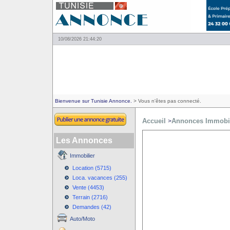
10/08/2026 21:44:20
Bienvenue sur Tunisie Annonce.
> Vous n'êtes pas connecté.
Accueil
Annonces Immobil
>
Les Annonces
Immobilier
Location (5715)
Loca. vacances (255)
Vente (4453)
Terrain (2716)
Demandes (42)
Auto/Moto