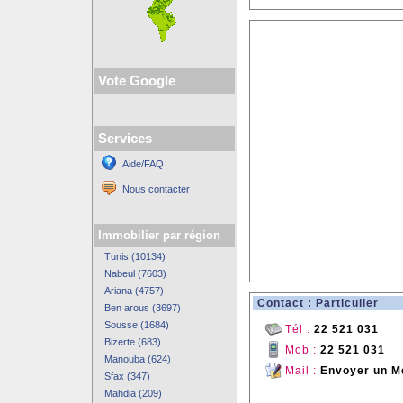
Vote Google
Services
Aide/FAQ
Nous contacter
Immobilier par région
Tunis (10134)
Nabeul (7603)
Ariana (4757)
Contact : Particulier
Ben arous (3697)
Sousse (1684)
Tél :
22 521 031
Bizerte (683)
Mob :
22 521 031
Manouba (624)
Mail :
Envoyer un M
Sfax (347)
Mahdia (209)