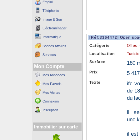
Emploi
Téléphonie
Image & Son
Eléctroménager
Informatique
[Réf:3364472] Open spa
Catégorie
Offres
Bonnes Affaires
Localisation
Tunisie
Services
Surface
180 
Mon Compte
Prix
5 417
Mes Annonces
Texte
ifc v
Mes Favoris
de 18
Mes Alertes
du la
Connexion
Inscription
il se
une k
Immobilier sur carte
il es