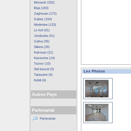
Monastir (202)
Beja (183)
Zaghouan (172)
Gabes (154)
Medenine (133)
Le Kef (61)
Jendouba (51)
Gafsa (35)
Siliana (26)
Kairouan (21)
Kasserine (14)
Tozeur (10)
Sidi bouzid (9)
Les Photos
Tataouine (6)
Kebili (6)
Autres Pays
Partenariat
Partenariat