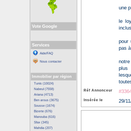
une p
le lo
Vote Google
inclu
pour 
Services
pas à
Aide/FAQ
notre
Nous contacter
plus
lesqu
Immobilier par région
toute
Tunis (10024)
Nabeul (7558)
Réf Annonceur
#336
Ariana (4713)
Insérée le
29/11
Ben arous (3675)
Sousse (1674)
Bizerte (676)
Manouba (616)
Sfax (345)
Mahdia (207)