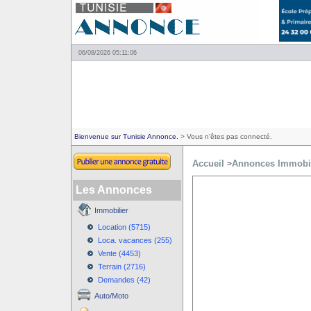
06/08/2026 05:11:06
Bienvenue sur Tunisie Annonce.
> Vous n'êtes pas connecté.
Accueil
Annonces Immobil
>
Les Annonces
Immobilier
Location (5715)
Loca. vacances (255)
Vente (4453)
Terrain (2716)
Demandes (42)
Auto/Moto