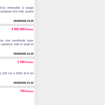
e d’un immeuble à usage
 compose d'un hall, quatre
05/08/2026 23:25
4 000 000
Dinars
mme une excellente zone
b saadoun, bab el assel et
05/08/2026 22:20
3 500
Dinars
s 250 m2 a 3500 dt ht tel
05/08/2026 21:52
700
Dinars