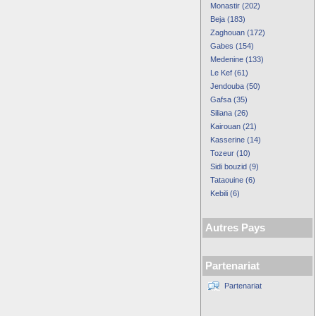
Monastir (202)
Beja (183)
Zaghouan (172)
Gabes (154)
Medenine (133)
Le Kef (61)
Jendouba (50)
Gafsa (35)
Siliana (26)
Kairouan (21)
Kasserine (14)
Tozeur (10)
Sidi bouzid (9)
Tataouine (6)
Kebili (6)
Autres Pays
Partenariat
Partenariat