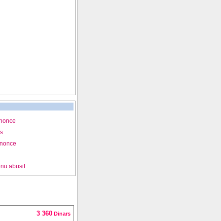
nnonce
is
nnonce
nu abusif
3 360
Dinars