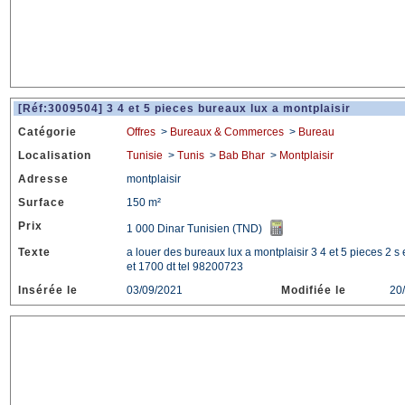
[Réf:3009504] 3 4 et 5 pieces bureaux lux a montplaisir
Catégorie
Offres
>
Bureaux & Commerces
>
Bureau
Localisation
Tunisie
>
Tunis
>
Bab Bhar
>
Montplaisir
Adresse
montplaisir
Surface
150 m²
Prix
1 000 Dinar Tunisien (TND)
Texte
a louer des bureaux lux a montplaisir 3 4 et 5 pieces 2 
et 1700 dt tel 98200723
Insérée le
03/09/2021
Modifiée le
20