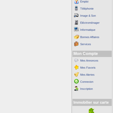
Emploi
Téléphonie
Image & Son
Eléctroménager
Informatique
Bonnes Affaires
Services
Mon Compte
Mes Annonces
Mes Favoris
Mes Alertes
Connexion
Inscription
Immobilier sur carte