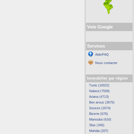
Vote Google
Services
Aide/FAQ
Nous contacter
Immobilier par région
Tunis (10022)
Nabeul (7558)
Ariana (4713)
Ben arous (3675)
Sousse (1674)
Bizerte (676)
Manouba (616)
Sfax (345)
Mahdia (207)