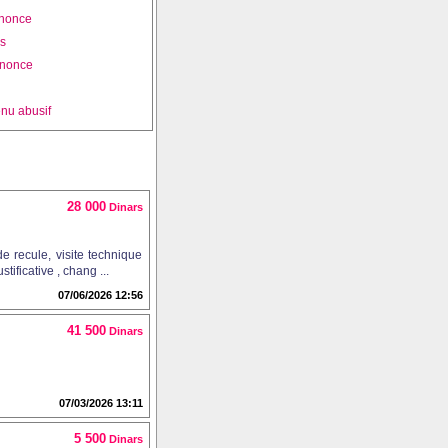
nnonce
is
nnonce
nu abusif
28 000
Dinars
e recule, visite technique
ificative , chang ...
07/06/2026 12:56
41 500
Dinars
07/03/2026 13:11
5 500
Dinars