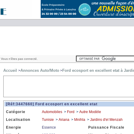
 Vous n'êtes pas connecté.
Accueil
Annonces Auto/Moto
Ford ecosport en excellent etat à Jard
>
>
[Réf:3447660] Ford ecosport en excellent etat
Catégorie
Automobiles
>
Ford
>
Autre Modèle
Localisation
Tunisie
>
Ariana
>
Mnihla
>
Jardins d'el Menzah
Energie
Essence
Puissance Fiscale