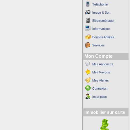
Téléphonie
Image & Son
Eléctroménager
Informatique
Bonnes Affaires
Services
Mon Compte
Mes Annonces
Mes Favoris
Mes Alertes
Connexion
Inscription
Immobilier sur carte