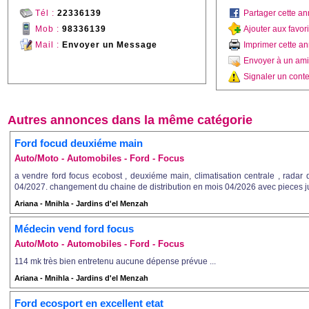
Tél :
22336139
Partager cette a
Mob :
98336139
Ajouter aux favor
Mail :
Envoyer un Message
Imprimer cette a
Envoyer à un ami
Signaler un conte
Autres annonces dans la même catégorie
Ford focud deuxiéme main
Auto/Moto - Automobiles - Ford - Focus
a vendre ford focus ecobost , deuxiéme main, climatisation centrale , radar d
04/2027. changement du chaine de distribution en mois 04/2026 avec pieces just
Ariana - Mnihla - Jardins d'el Menzah
Médecin vend ford focus
Auto/Moto - Automobiles - Ford - Focus
114 mk très bien entretenu aucune dépense prévue ...
Ariana - Mnihla - Jardins d'el Menzah
Ford ecosport en excellent etat