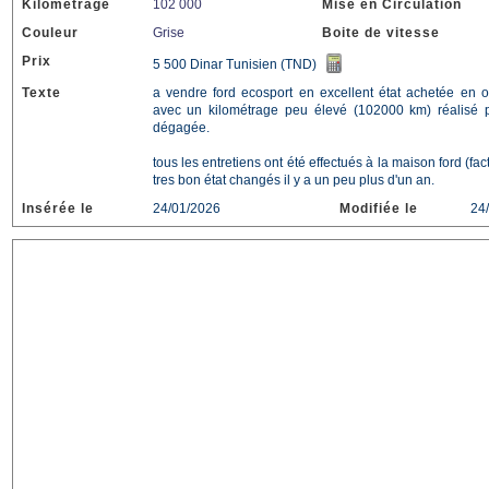
Kilométrage
102 000
Mise en Circulation
Couleur
Grise
Boite de vitesse
Prix
5 500 Dinar Tunisien (TND)
Texte
a vendre ford ecosport en excellent état achetée en o
avec un kilométrage peu élevé (102000 km) réalisé p
dégagée.
tous les entretiens ont été effectués à la maison ford (fac
tres bon état changés il y a un peu plus d'un an.
Insérée le
24/01/2026
Modifiée le
24