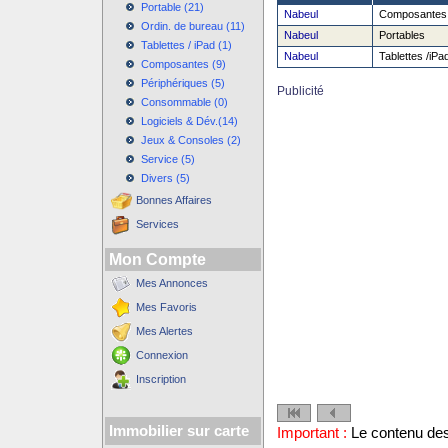
Portable (21)
Nabeul
Composantes
Ordin. de bureau (11)
Nabeul
Portables
Tablettes / iPad (1)
Nabeul
Tablettes /iPa
Composantes (9)
Périphériques (5)
Publicité
Consommable (0)
Logiciels & Dév.(14)
Jeux & Consoles (2)
Service (5)
Divers (5)
Bonnes Affaires
Services
Mon Compte
Mes Annonces
Mes Favoris
Mes Alertes
Connexion
Inscription
Immobilier sur carte
Important :
Le contenu des 