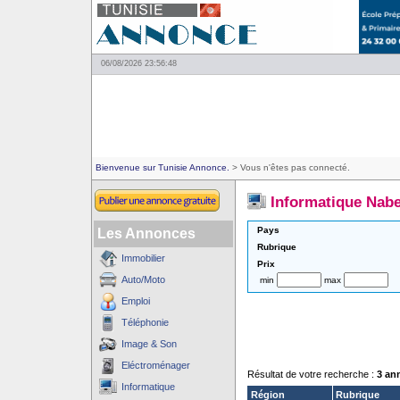
06/08/2026 23:56:48
Bienvenue sur Tunisie Annonce.
> Vous n'êtes pas connecté.
Informatique Nabe
Pays
Les Annonces
Rubrique
Immobilier
Prix
Auto/Moto
min
max
Emploi
Téléphonie
Image & Son
Eléctroménager
Résultat de votre recherche :
3 an
Informatique
Région
Rubrique