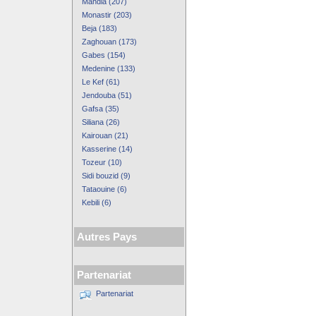
Mahdia (207)
Monastir (203)
Beja (183)
Zaghouan (173)
Gabes (154)
Medenine (133)
Le Kef (61)
Jendouba (51)
Gafsa (35)
Siliana (26)
Kairouan (21)
Kasserine (14)
Tozeur (10)
Sidi bouzid (9)
Tataouine (6)
Kebili (6)
Autres Pays
Partenariat
Partenariat