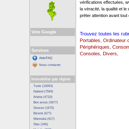
vérifications effectuées,
la véracité, la qualité et
prêter attention avant tout 
Vote Google
Trouvez toutes les rub
Portables
,
Ordinateur 
Périphériques
,
Consom
Services
Consoles
,
Divers
,
Aide/FAQ
Nous contacter
Immobilier par région
Tunis (10053)
Nabeul (7584)
Ariana (4710)
Ben arous (3677)
Sousse (1675)
Bizerte (677)
Manouba (617)
Sfax (345)