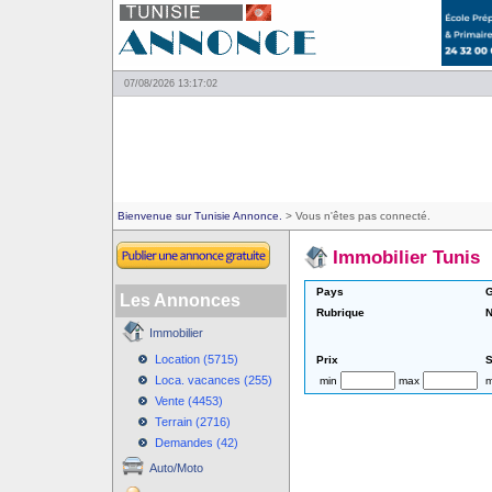
07/08/2026 13:17:02
Bienvenue sur Tunisie Annonce.
> Vous n'êtes pas connecté.
Immobilier Tunis
Pays
G
Les Annonces
Rubrique
N
Immobilier
Location (5715)
Prix
S
Loca. vacances (255)
min
max
m
Vente (4453)
Terrain (2716)
Demandes (42)
Auto/Moto