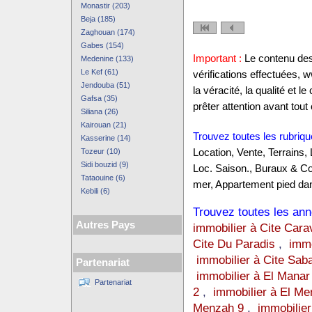
Monastir (203)
Beja (185)
Zaghouan (174)
Gabes (154)
Important :
Le contenu des 
Medenine (133)
Le Kef (61)
vérifications effectuées,
Jendouba (51)
la véracité, la qualité et
Gafsa (35)
prêter attention avant tout 
Siliana (26)
Kairouan (21)
Trouvez toutes les rubriqu
Kasserine (14)
Tozeur (10)
Location, Vente, Terrains,
Sidi bouzid (9)
Loc. Saison., Buraux & C
Tataouine (6)
mer, Appartement pied dan
Kebili (6)
Trouvez toutes les anno
Autres Pays
immobilier à Cite Cara
Cite Du Paradis
,
immo
immobilier à Cite Sab
Partenariat
immobilier à El Manar
Partenariat
2
,
immobilier à El Me
Menzah 9
,
immobilier