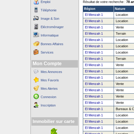
Emploi
Résultat de votre recherche :
78 a
Région
Nature
Téléphonie
El Menzah 1
Location
Image & Son
El Menzah 1
Location
Eléctroménager
El Menzah 1
Vente
El Menzah 1
Terrain
Informatique
El Menzah 1
Location
Bonnes Affaires
El Menzah 1
Location
Services
El Menzah 1
Location
El Menzah 1
Terrain
Mon Compte
El Menzah 1
Vente
El Menzah 1
Location
Mes Annonces
El Menzah 1
Location
Mes Favoris
El Menzah 1
Vente
Mes Alertes
El Menzah 1
Vente
El Menzah 1
Vente
Connexion
El Menzah 1
Vente
Inscription
El Menzah 1
Bureaux & 
El Menzah 1
Location
Immobilier sur carte
El Menzah 1
Location
El Menzah 1
Location