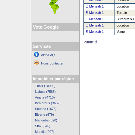
El Menzah 1
Location
El Menzah 1
Location
El Menzah 1
Terrain
El Menzah 1
Bureaux & 
El Menzah 1
Location
Vote Google
El Menzah 1
Vente
Publicité
Services
Aide/FAQ
Nous contacter
Immobilier par région
Tunis (10060)
Nabeul (7585)
Ariana (4716)
Ben arous (3682)
Sousse (1676)
Bizerte (679)
Manouba (620)
Sfax (346)
Mahdia (207)