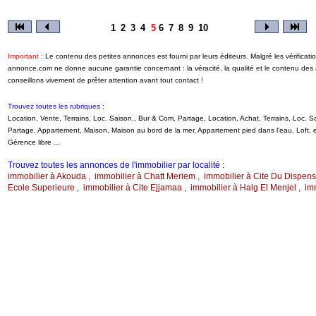
1
2
3
4
5
6
7
8
9
10
Important :
Le contenu des petites annonces est fourni par leurs éditeurs. Malgré les vérificati
annonce.com ne donne aucune garantie concernant : la véracité, la qualité et le contenu de
conseillons vivement de prêter attention avant tout contact !
Trouvez toutes les rubriques :
Location, Vente, Terrains, Loc. Saison., Bur & Com, Partage, Location, Achat, Terrains, Loc.
Partage, Appartement, Maison, Maison au bord de la mer, Appartement pied dans l'eau, Loft
Gérence libre ...
Trouvez toutes les annonces de l'immobilier par localité :
immobilier à Akouda
,
immobilier à Chatt Meriem
,
immobilier à Cite Du Dispens
Ecole Superieure
,
immobilier à Cite Ejjamaa
,
immobilier à Halg El Menjel
,
im