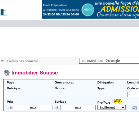
 Vous n'êtes pas connecté.
Immobilier Sousse
Pays
Gouvernorat
Délégation
Localit
Rubrique
Nature
Type
Code a
Prix
Surface
Pro/Part
min
max
min
max