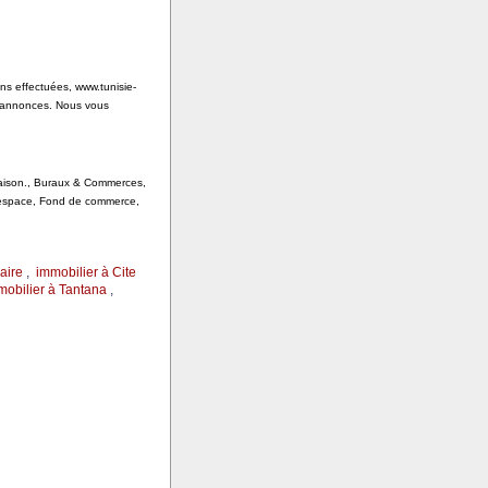
ons effectuées, www.tunisie-
s annonces. Nous vous
 Saison., Buraux & Commerces,
, espace, Fond de commerce,
aire
,
immobilier à Cite
mobilier à Tantana
,