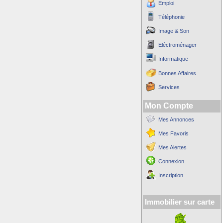
Emploi
Téléphonie
Image & Son
Eléctroménager
Informatique
Bonnes Affaires
Services
Mon Compte
Mes Annonces
Mes Favoris
Mes Alertes
Connexion
Inscription
Immobilier sur carte