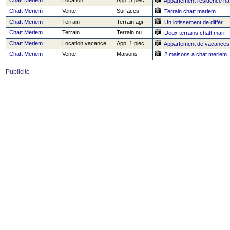
Chatt Meriem
Location
App. 3 pièc
Appartement résidence na
Chatt Meriem
Vente
Surfaces
Terrain chatt mariem
Chatt Meriem
Terrain
Terrain agr
Un lotissement de différ
Chatt Meriem
Terrain
Terrain nu
Deux terrains chatt mari
Chatt Meriem
Location vacance
App. 1 pièc
Appartement de vacances
Chatt Meriem
Vente
Maisons
2 maisons a chat meriem
Publicité