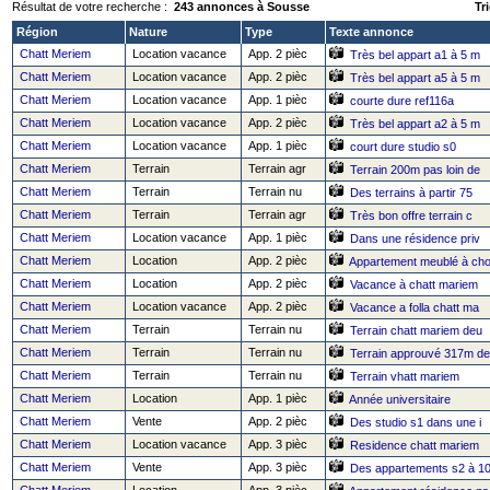
Résultat de votre recherche :
243 annonces à Sousse
Tri
Région
Nature
Type
Texte annonce
Chatt Meriem
Location vacance
App. 2 pièc
Très bel appart a1 à 5 m
Chatt Meriem
Location vacance
App. 2 pièc
Très bel appart a5 à 5 m
Chatt Meriem
Location vacance
App. 1 pièc
courte dure ref116a
Chatt Meriem
Location vacance
App. 2 pièc
Très bel appart a2 à 5 m
Chatt Meriem
Location vacance
App. 1 pièc
court dure studio s0
Chatt Meriem
Terrain
Terrain agr
Terrain 200m pas loin de
Chatt Meriem
Terrain
Terrain nu
Des terrains à partir 75
Chatt Meriem
Terrain
Terrain agr
Très bon offre terrain c
Chatt Meriem
Location vacance
App. 1 pièc
Dans une résidence priv
Chatt Meriem
Location
App. 2 pièc
Appartement meublé à ch
Chatt Meriem
Location
App. 2 pièc
Vacance à chatt mariem
Chatt Meriem
Location vacance
App. 2 pièc
Vacance a folla chatt ma
Chatt Meriem
Terrain
Terrain nu
Terrain chatt mariem deu
Chatt Meriem
Terrain
Terrain nu
Terrain approuvé 317m de
Chatt Meriem
Terrain
Terrain nu
Terrain vhatt mariem
Chatt Meriem
Location
App. 1 pièc
Année universitaire
Chatt Meriem
Vente
App. 2 pièc
Des studio s1 dans une i
Chatt Meriem
Location vacance
App. 3 pièc
Residence chatt mariem
Chatt Meriem
Vente
App. 3 pièc
Des appartements s2 à 1