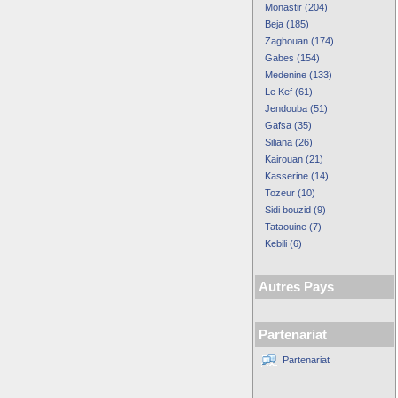
Monastir (204)
Beja (185)
Zaghouan (174)
Gabes (154)
Medenine (133)
Le Kef (61)
Jendouba (51)
Gafsa (35)
Siliana (26)
Kairouan (21)
Kasserine (14)
Tozeur (10)
Sidi bouzid (9)
Tataouine (7)
Kebili (6)
Autres Pays
Partenariat
Partenariat