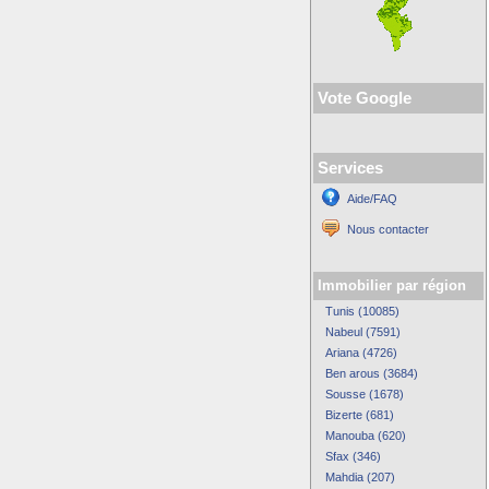
Vote Google
Services
Aide/FAQ
Nous contacter
Immobilier par région
Tunis (10085)
Nabeul (7591)
Ariana (4726)
Ben arous (3684)
Sousse (1678)
Bizerte (681)
Manouba (620)
Sfax (346)
Mahdia (207)