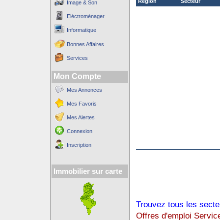
Région
Secteur
Image & Son
Eléctroménager
Informatique
Bonnes Affaires
Services
Mon Compte
Mes Annonces
Mes Favoris
Mes Alertes
Connexion
Inscription
Immobilier sur carte
Trouvez tous les secte
Offres d'emploi Servic