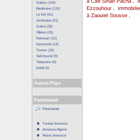
à Cite Sinan Pacha
,
i
Gabes (154)
Ezzouhour
,
immobili
Medenine (133)
à Zaouiet Sousse
,
Le Kef (61)
Jendouba (51)
Gafsa (35)
Siliana (26)
Kairouan (21)
Kasserine (14)
Tozeur (10)
Sidi bouzid (9)
Tataouine (6)
Kebili (6)
Autres Pays
Partenariat
Partenariat
Tunisie Annonce
Annonce Algerie
Maroc Annonce