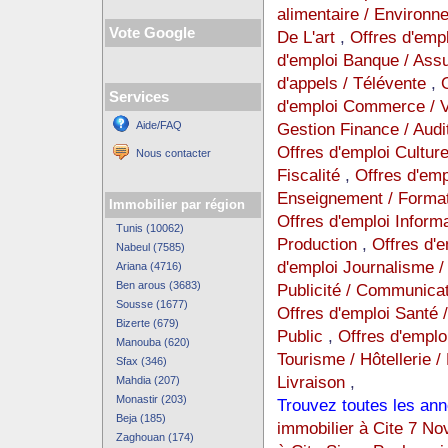
alimentaire / Environ
Vote Google
De L'art
,
Offres d'emp
d'emploi Banque / Ass
d'appels / Télévente
,
Services
d'emploi Commerce / Ve
Aide/FAQ
Gestion Finance / Audi
Offres d'emploi Cultur
Nous contacter
Fiscalité
,
Offres d'empl
Enseignement / Format
Immobilier par région
Offres d'emploi Inform
Tunis (10062)
Production
,
Offres d'
Nabeul (7585)
d'emploi Journalisme / 
Ariana (4716)
Ben arous (3683)
Publicité / Communica
Sousse (1677)
Offres d'emploi Santé 
Bizerte (679)
Public
,
Offres d'emplo
Manouba (620)
Tourisme / Hôtellerie /
Sfax (346)
Livraison
,
Mahdia (207)
Monastir (203)
Trouvez toutes les ann
Beja (185)
immobilier à Cite 7 N
Zaghouan (174)