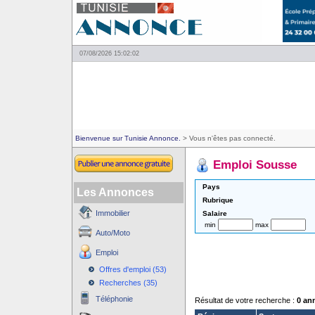
07/08/2026 15:02:02
Bienvenue sur Tunisie Annonce.
> Vous n'êtes pas connecté.
Emploi Sousse
Pays
Les Annonces
Rubrique
Immobilier
Salaire
min
max
Auto/Moto
Emploi
Offres d'emploi (53)
Recherches (35)
Téléphonie
Résultat de votre recherche :
0 an