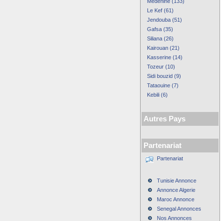
Medenine (133)
Le Kef (61)
Jendouba (51)
Gafsa (35)
Siliana (26)
Kairouan (21)
Kasserine (14)
Tozeur (10)
Sidi bouzid (9)
Tataouine (7)
Kebili (6)
Autres Pays
Partenariat
Partenariat
Tunisie Annonce
Annonce Algerie
Maroc Annonce
Senegal Annonces
Nos Annonces