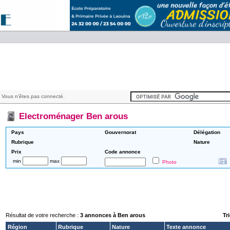
 Vous n'êtes pas connecté.
Electroménager Ben arous
Pays
Gouvernorat
Délégation
Rubrique
Nature
Prix
Code annonce
min
max
Photo
Résultat de votre recherche :
3 annonces à Ben arous
Tri
Région
Rubrique
Nature
Texte annonce