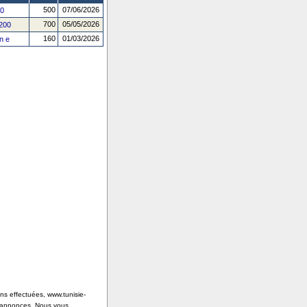
500
07/06/2026
00
700
05/05/2026
200
160
01/03/2026
n e
ons effectuées, www.tunisie-
s annonces. Nous vous