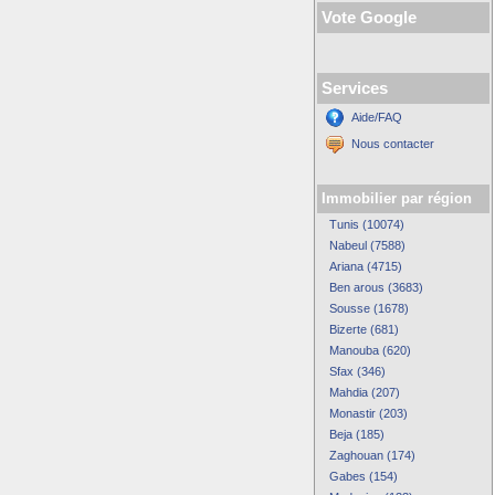
Vote Google
Services
Aide/FAQ
Nous contacter
Immobilier par région
Tunis (10074)
Nabeul (7588)
Ariana (4715)
Ben arous (3683)
Sousse (1678)
Bizerte (681)
Manouba (620)
Sfax (346)
Mahdia (207)
Monastir (203)
Beja (185)
Zaghouan (174)
Gabes (154)