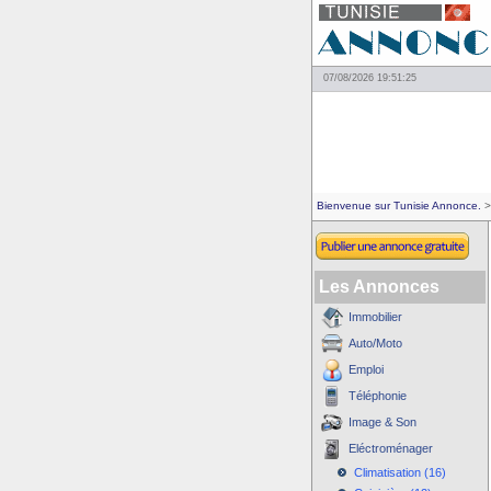
07/08/2026 19:51:25
Bienvenue sur Tunisie Annonce.
>
Les Annonces
Immobilier
Auto/Moto
Emploi
Téléphonie
Image & Son
Eléctroménager
Climatisation (16)