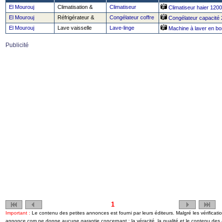
El Mourouj
Climatisation &
Climatiseur
Climatiseur haier 120
El Mourouj
Réfrigérateur &
Congélateur coffre
Congélateur capacité 
El Mourouj
Lave vaisselle
Lave-linge
Machine à laver en bo
Publicité
1
Important :
Le contenu des petites annonces est fourni par leurs éditeurs. Malgré les vérificati
annonce.com ne donne aucune garantie concernant : la véracité, la qualité et le contenu de