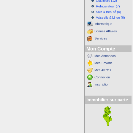
Cuisinière (12)
Réfrigérateur (7)
Soin & Beauté (0)
Vaisselle & Linge (6)
Informatique
Bonnes Affaires
Services
Mon Compte
Mes Annonces
Mes Favoris
Mes Alertes
Connexion
Inscription
Immobilier sur carte