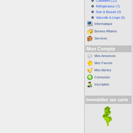
Cuisinière (12)
Réfrigérateur (7)
Soin & Beauté (0)
Vaisselle & Linge (6)
Informatique
Bonnes Affaires
Services
Mon Compte
Mes Annonces
Mes Favoris
Mes Alertes
Connexion
Inscription
Immobilier sur carte