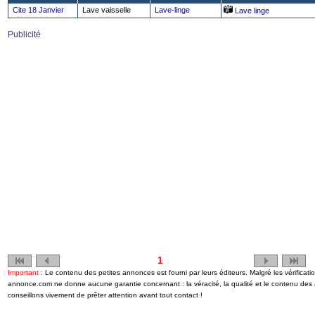
Cite 18 Janvier
Lave vaisselle
Lave-linge
Lave linge
Publicité
1
Important :
Le contenu des petites annonces est fourni par leurs éditeurs. Malgré les vérificati
annonce.com ne donne aucune garantie concernant : la véracité, la qualité et le contenu de
conseillons vivement de prêter attention avant tout contact !