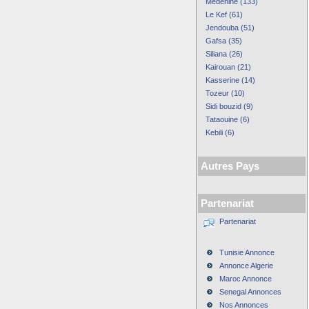
Medenine (133)
Le Kef (61)
Jendouba (51)
Gafsa (35)
Siliana (26)
Kairouan (21)
Kasserine (14)
Tozeur (10)
Sidi bouzid (9)
Tataouine (6)
Kebili (6)
Autres Pays
Partenariat
Partenariat
Tunisie Annonce
Annonce Algerie
Maroc Annonce
Senegal Annonces
Nos Annonces