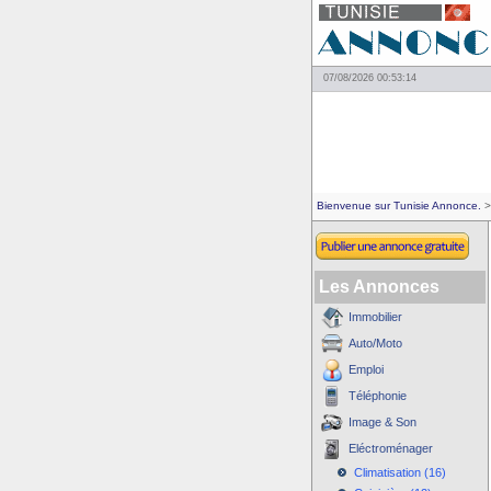
07/08/2026 00:53:14
Bienvenue sur Tunisie Annonce.
>
Les Annonces
Immobilier
Auto/Moto
Emploi
Téléphonie
Image & Son
Eléctroménager
Climatisation (16)