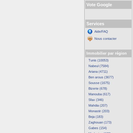
Vote Google
Services
Aide/FAQ
Nous contacter
Immobilier par région
Tunis (10053)
Nabeul (7584)
Ariana (4711)
Ben arous (3677)
Sousse (1675)
Bizerte (678)
Manouba (617)
Sfax (346)
Mahdia (207)
Monastir (203)
Beja (183)
Zaghouan (173)
Gabes (154)