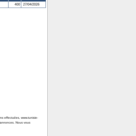
400
27/04/2026
ons effectuées, www.tunisie-
s annonces. Nous vous