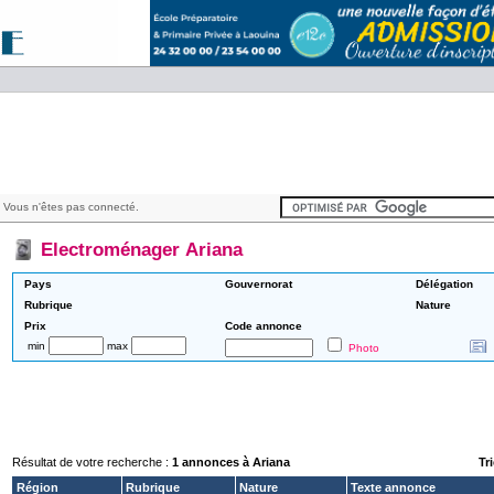
 Vous n'êtes pas connecté.
Electroménager Ariana
Pays
Gouvernorat
Délégation
Rubrique
Nature
Prix
Code annonce
min
max
Photo
Résultat de votre recherche :
1 annonces à Ariana
Tri
Région
Rubrique
Nature
Texte annonce